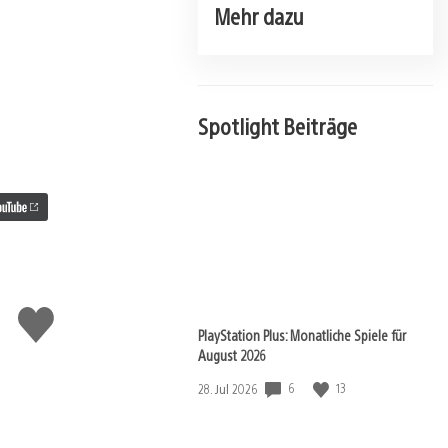
Mehr dazu
Spotlight Beiträge
Gefällt
mir
PlayStation Plus: Monatliche Spiele für
August 2026
6
13
Veröffentlichungsdatum:
28. Jul 2026