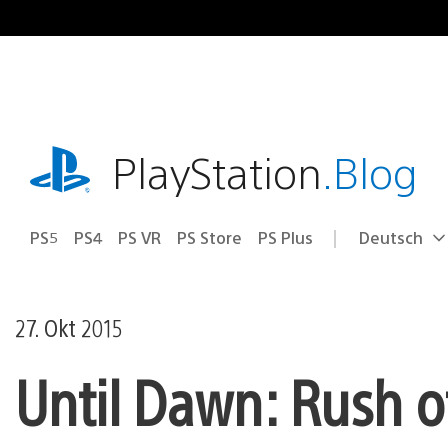
Zum
Inhalt
springen
playstation.com
PlayStation
.Blog
PS5
PS4
PS VR
PS Store
PS Plus
Deutsch
Select
Aktuelle
a
Region:
region
27. Okt 2015
Until Dawn: Rush o