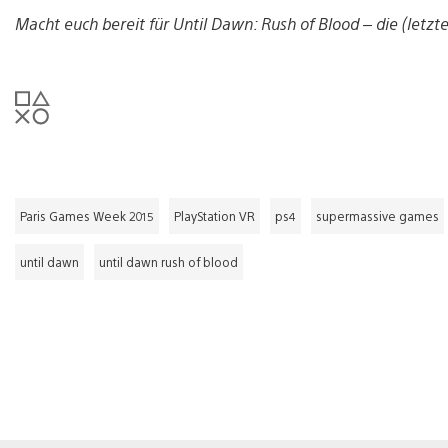
Macht euch bereit für Until Dawn: Rush of Blood – die (letzt
Paris Games Week 2015
PlayStation VR
ps4
supermassive games
until dawn
until dawn rush of blood