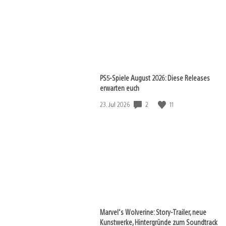
PS5-Spiele August 2026: Diese Releases
erwarten euch
2
11
Veröffentlichungsdatum:
23. Jul 2026
Marvel‘s Wolverine: Story-Trailer, neue
Kunstwerke, Hintergründe zum Soundtrack