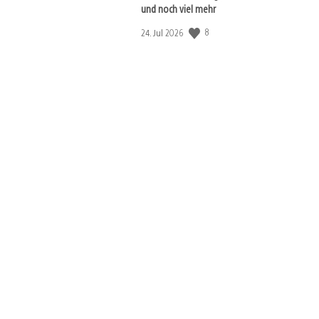
und noch viel mehr
8
Veröffentlichungsdatum:
24. Jul 2026