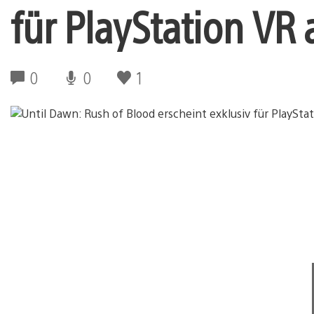
für PlayStation VR 
0
0
1