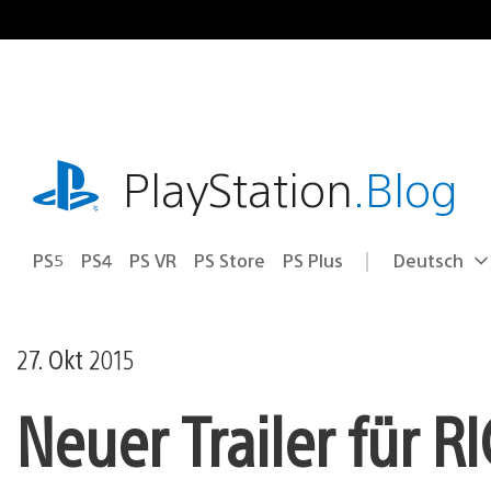
Zum
Inhalt
springen
playstation.com
PlayStation
.Blog
PS5
PS4
PS VR
PS Store
PS Plus
Deutsch
Select
Aktuelle
a
Region:
region
27. Okt 2015
Neuer Trailer für 