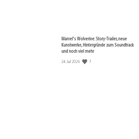
Marvel‘s Wolverine: Story-Trailer, neue
Kunstwerke, Hintergründe zum Soundtrack
und noch viel mehr
7
Veröffentlichungsdatum:
24. Jul 2026