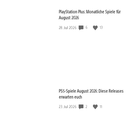
PlayStation Plus: Monatliche Spiele für
August 2026
6
13
Veröffentlichungsdatum:
28. Jul 2026
PS5-Spiele August 2026: Diese Releases
erwarten euch
2
11
Veröffentlichungsdatum:
23. Jul 2026