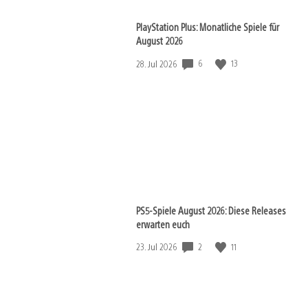
PlayStation Plus: Monatliche Spiele für
August 2026
6
13
Veröffentlichungsdatum:
28. Jul 2026
PS5-Spiele August 2026: Diese Releases
erwarten euch
2
11
Veröffentlichungsdatum:
23. Jul 2026