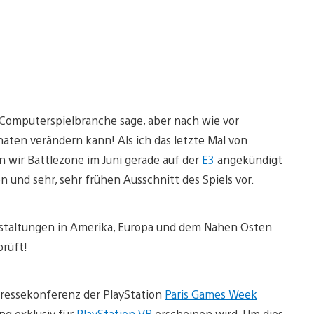
r Computerspielbranche sage, aber nach wie vor
onaten verändern kann! Als ich das letzte Mal von
n wir Battlezone im Juni gerade auf der
E3
angekündigt
 und sehr, sehr frühen Ausschnitt des Spiels vor.
staltungen in Amerika, Europa und dem Nahen Osten
prüft!
 Pressekonferenz der PlayStation
Paris Games Week
ng exklusiv für
PlayStation VR
erscheinen wird. Um dies