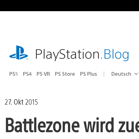
Zum
Inhalt
springen
playstation.com
PlayStation
.Blog
PS5
PS4
PS VR
PS Store
PS Plus
Deutsch
Select
Aktuelle
a
Region:
region
27. Okt 2015
Battlezone wird zue