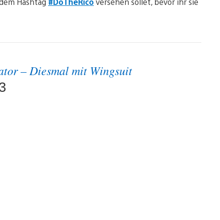
t dem Hashtag
#DoTheRico
versehen sollet, bevor ihr sie
ator – Diesmal mit Wingsuit
3