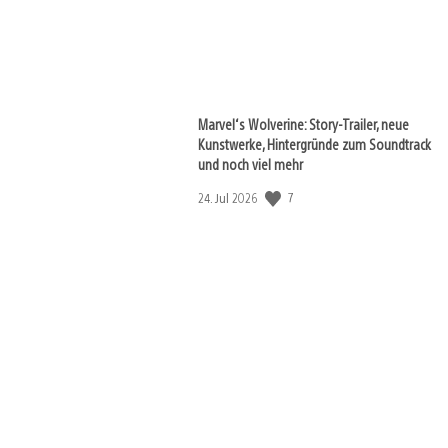
Marvel‘s Wolverine: Story-Trailer, neue
Kunstwerke, Hintergründe zum Soundtrack
und noch viel mehr
7
Veröffentlichungsdatum:
24. Jul 2026