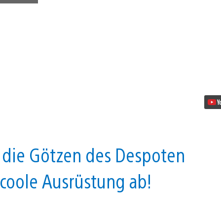
Zerstört
die
Statue
des
Diktators
und
gewinnt
tolle
Preise
Video
abspielen
, die Götzen des Despoten
coole Ausrüstung ab!