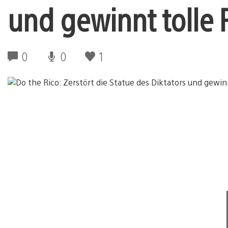
und gewinnt tolle 
0
0
1