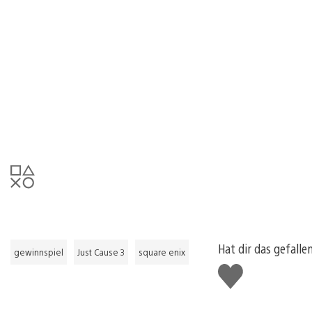
Hat dir das gefalle
gewinnspiel
Just Cause 3
square enix
Gefällt
mir