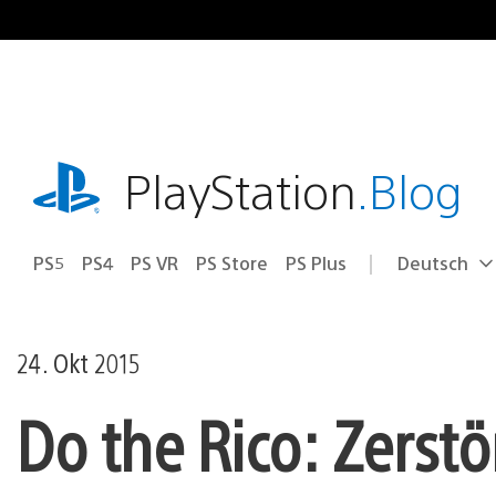
Zum
Inhalt
springen
playstation.com
PlayStation
.Blog
PS5
PS4
PS VR
PS Store
PS Plus
Deutsch
Select
Aktuelle
a
Region:
region
24. Okt 2015
Do the Rico: Zerstö