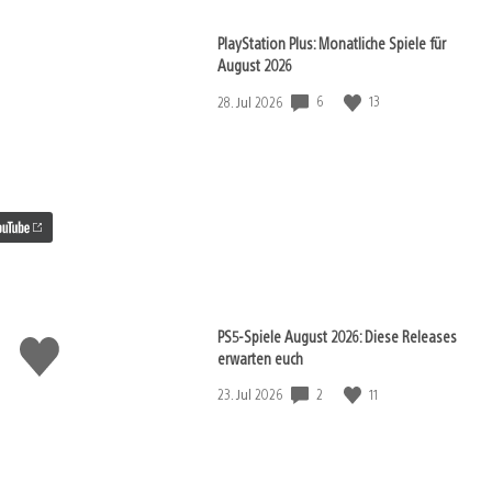
PlayStation Plus: Monatliche Spiele für
August 2026
6
13
Veröffentlichungsdatum:
28. Jul 2026
PS5-Spiele August 2026: Diese Releases
Gefällt
erwarten euch
mir
2
11
Veröffentlichungsdatum:
23. Jul 2026