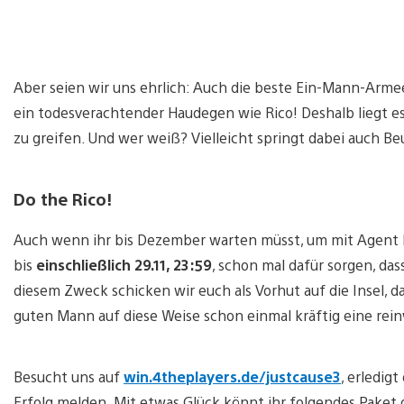
Aber seien wir uns ehrlich: Auch die beste Ein-Mann-Arme
ein todesverachtender Haudegen wie Rico! Deshalb liegt e
zu greifen. Und wer weiß? Vielleicht springt dabei auch Be
Do the Rico!
Auch wenn ihr bis Dezember warten müsst, um mit Agent 
bis
einschließlich 29.11, 23:59
, schon mal dafür sorgen, das
diesem Zweck schicken wir euch als Vorhut auf die Insel, d
guten Mann auf diese Weise schon einmal kräftig eine rei
Besucht uns auf
win.4theplayers.de/justcause3
, erledig
Erfolg melden. Mit etwas Glück könnt ihr folgendes Paket