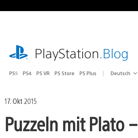
Zum
Inhalt
springen
playstation.com
PlayStation
.Blog
PS5
PS4
PS VR
PS Store
PS Plus
Deutsch
Select
Aktuelle
a
Region:
region
17. Okt 2015
Puzzeln mit Plato –