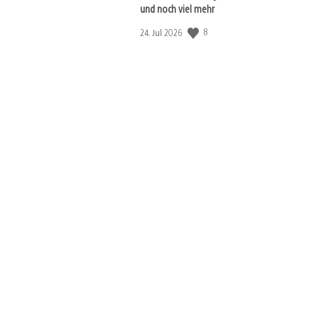
und noch viel mehr
8
Veröffentlichungsdatum:
24. Jul 2026