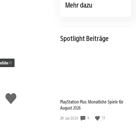
Mehr dazu
Spotlight Beiträge
Gefällt
mir
PlayStation Plus: Monatliche Spiele für
August 2026
6
13
Veröffentlichungsdatum:
28. Jul 2026