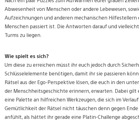
Nach ein paar Puzzles zum Aufwärmen eurer grauen Zellen,
Abwesenheit von Menschen oder andere Lebewesen, sowie d
Aufzeichnungen und anderen mechanischen Hilfestellern er
Menschen passiert ist. Die Antworten darauf und vielleicht
Turms zu liegen.
Wie spielt es sich?
Um diese zu erreichen müsst ihr euch jedoch durch Sicherhei
Schlüsselelemente benötigen, damit ihr sie passieren könn
Rätsel aus der Ego-Perspektive lösen, die euch in den unt
der Menschheitsgeschichte erinnern, erwarten. Dabei gilt
eine Palette an hilfreichen Werkzeugen, die sich im Verlau
Gemütlichkeit der Rätsel nicht täuschen denn gegen Ende 
anfühlt, als hättet ihr gerade eine Platin-Challenge abgesc