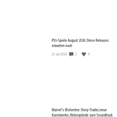
PS5-Spiele August 2026: Diese Releases
erwarten euch
2
11
Veröffentlichungsdatum:
23. Jul 2026
Marvel‘s Wolverine: Story-Trailer, neue
Kunstwerke, Hintergründe zum Soundtrack