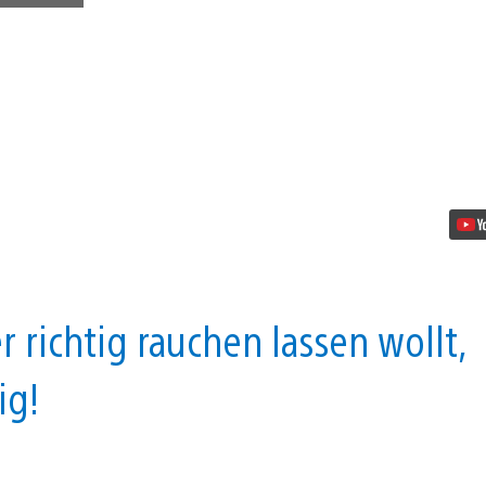
–
The
Talos
Principle:
Deluxe
Edition
angespielt
Video
abspielen
 richtig rauchen lassen wollt,
ig!