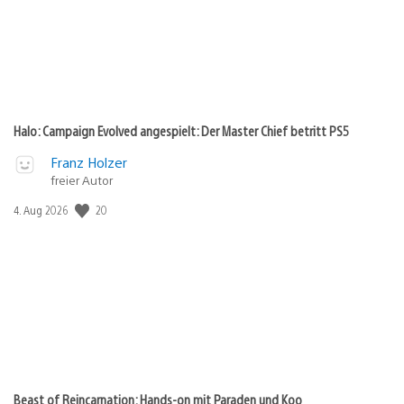
Halo: Campaign Evolved angespielt: Der Master Chief betritt PS5
Franz Holzer
freier Autor
20
Veröffentlichungsdatum:
4. Aug 2026
Beast of Reincarnation: Hands-on mit Paraden und Koo