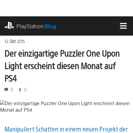
Zum
Inhalt
springen
playstation.com
PlayStation
.Blog
MEN
12. Okt 2015
Der einzigartige Puzzler One Upon
Light erscheint diesen Monat auf
PS4
0
0
Manipuliert Schatten in einem neuen Projekt der