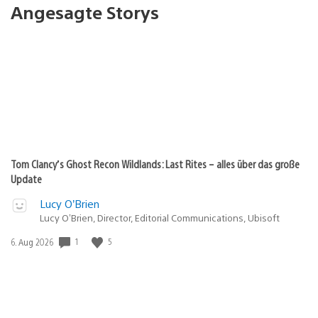
Angesagte Storys
Tom Clancy’s Ghost Recon Wildlands: Last Rites – alles über das große
Update
Lucy O’Brien
Lucy O’Brien, Director, Editorial Communications, Ubisoft
1
5
Veröffentlichungsdatum:
6. Aug 2026