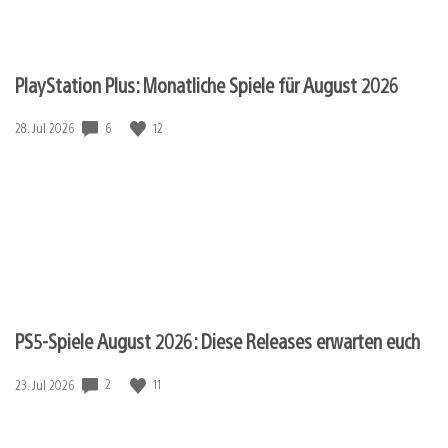
PlayStation Plus: Monatliche Spiele für August 2026
6
12
Veröffentlichungsdatum:
28. Jul 2026
PS5-Spiele August 2026: Diese Releases erwarten euch
2
11
Veröffentlichungsdatum:
23. Jul 2026