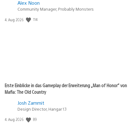
Alex Noon
Community Manager, Probably Monsters
114
Veröffentlichungsdatum:
4. Aug 2026
Erste Einblicke in das Gameplay der Erweiterung „Man of Honor“ von
Mafia: The Old Country
Josh Zammit
Design Director, Hangar 13
89
Veröffentlichungsdatum:
4. Aug 2026