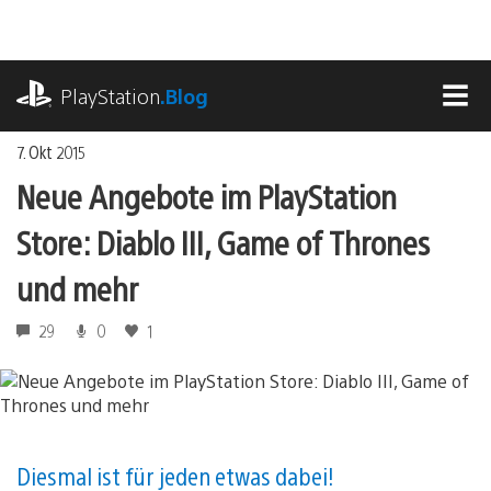
Zum
Inhalt
springen
playstation.com
PlayStation
.Blog
MEN
7. Okt 2015
Neue Angebote im PlayStation
Store: Diablo III, Game of Thrones
und mehr
29
0
1
Diesmal ist für jeden etwas dabei!