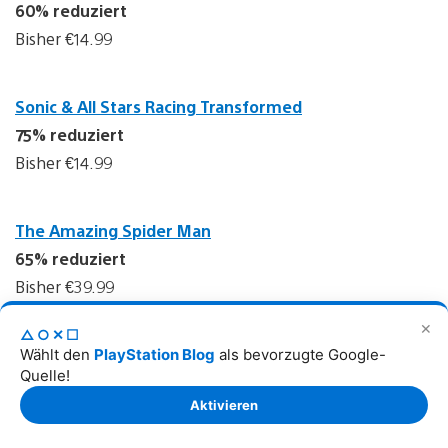
60% reduziert
Bisher €14.99
Sonic & All Stars Racing Transformed
75% reduziert
Bisher €14.99
The Amazing Spider Man
65% reduziert
Bisher €39.99
✕
△○✕☐
Blazblue Continuum Shift Extend
Wählt den
PlayStation Blog
als bevorzugte Google-
Quelle!
70% reduziert
Aktivieren
Bisher €24.99