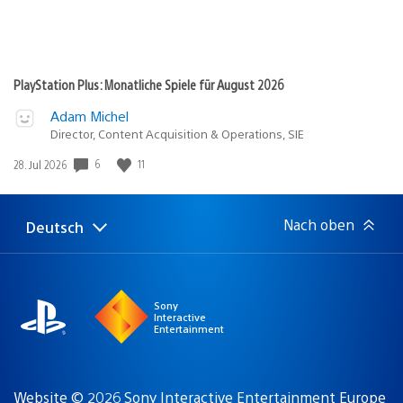
PlayStation Plus: Monatliche Spiele für August 2026
Adam Michel
Director, Content Acquisition & Operations, SIE
6
11
Veröffentlichungsdatum:
28. Jul 2026
Nach oben
Deutsch
Select
Aktuelle
a
Region:
region
Sony
Interactive
Entertainment
Website © 2026 Sony Interactive Entertainment Europe