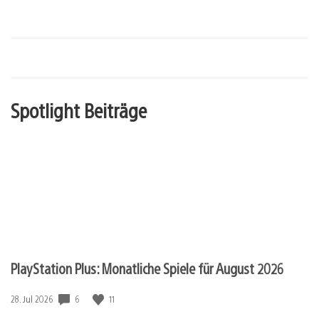
Spotlight Beiträge
PlayStation Plus: Monatliche Spiele für August 2026
6
11
Veröffentlichungsdatum:
28. Jul 2026