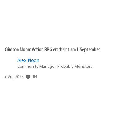
Crimson Moon: Action RPG erscheint am 1. September
Alex Noon
Community Manager, Probably Monsters
114
Veröffentlichungsdatum:
4. Aug 2026