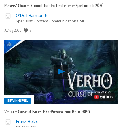
Players’ Choice: Stimmt für das beste neue Spiel im Juli 2026
O’Dell Harmon Jr.
Specialist, Content Communications, SIE
8
Veröffentlichungsdatum:
3. Aug 2026
Verho
–
Curse
of
Faces:
PS5-
Preview
GEWINNSPIEL
zum
Retro-
Verho – Curse of Faces: PS5-Preview zum Retro-RPG
RPG
Video
Veröffentlicht
Franz Holzer
abspielen
freier Autor