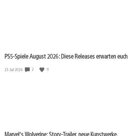
PS5-Spiele August 2026: Diese Releases erwarten euch
2
11
Veröffentlichungsdatum:
23. Jul 2026
Marvel‘s Wolverine: Story-Trailer, neue Kunstwerke,