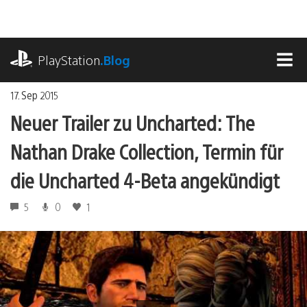
Zum
Inhalt
springen
playstation.com
PlayStation
.Blog
MEN
17. Sep 2015
Neuer Trailer zu Uncharted: The
Nathan Drake Collection, Termin für
die Uncharted 4-Beta angekündigt
5
0
1