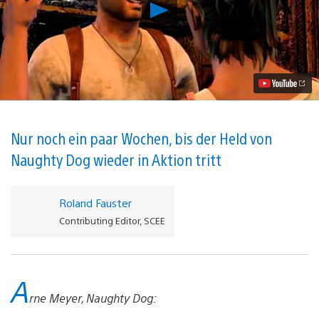
Neuer
Trailer
zu
Uncharted:
The
Nathan
Drake
Collection,
Termin
für
die
Nur noch ein paar Wochen, bis der Held von
Uncharted
Naughty Dog wieder in Aktion tritt
4-
Beta
angekündigt
Video
Roland Fauster
abspielen
Contributing Editor, SCEE
A
rne Meyer, Naughty Dog: