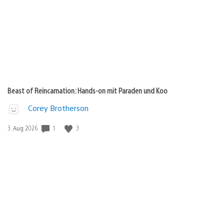
Beast of Reincarnation: Hands-on mit Paraden und Koo
Corey Brotherson
1
3
Veröffentlichungsdatum:
3. Aug 2026