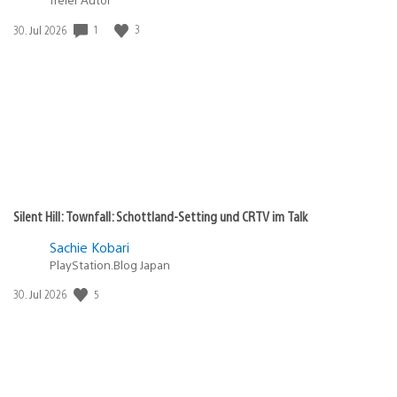
in:
Gewinnspiel
1
3
Veröffentlichungsdatum:
30. Jul 2026
Silent Hill: Townfall: Schottland-Setting und CRTV im Talk
Sachie Kobari
PlayStation.Blog Japan
5
Veröffentlichungsdatum:
30. Jul 2026