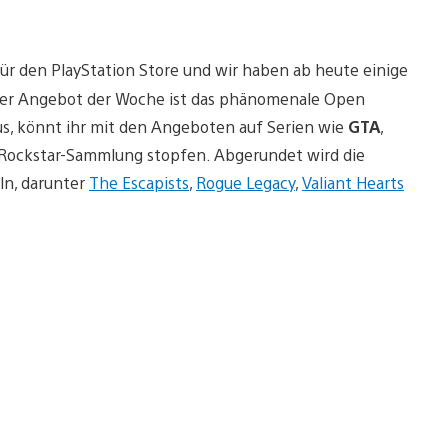
ür den PlayStation Store und wir haben ab heute einige
nser Angebot der Woche ist das phänomenale Open
us, könnt ihr mit den Angeboten auf Serien wie
GTA
,
Rockstar-Sammlung stopfen. Abgerundet wird die
ln, darunter
The Escapists
,
Rogue Legacy
,
Valiant Hearts