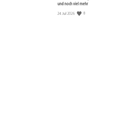
und noch viel mehr
8
Veröffentlichungsdatum:
24. Jul 2026