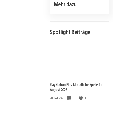
Mehr dazu
Spotlight Beiträge
PlayStation Plus: Monatliche Spiele für
August 2026
6
13
Veröffentlichungsdatum:
28. Jul 2026