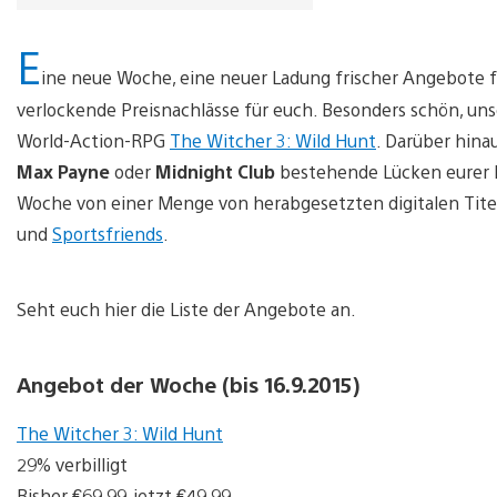
E
ine neue Woche, eine neuer Ladung frischer Angebote f
verlockende Preisnachlässe für euch. Besonders schön, u
World-Action-RPG
The Witcher 3: Wild Hunt
. Darüber hina
Max Payne
oder
Midnight Club
bestehende Lücken eurer 
Woche von einer Menge von herabgesetzten digitalen Tite
und
Sportsfriends
.
Seht euch hier die Liste der Angebote an.
Angebot der Woche (bis 16.9.2015)
The Witcher 3: Wild Hunt
29% verbilligt
Bisher €69.99, jetzt €49.99