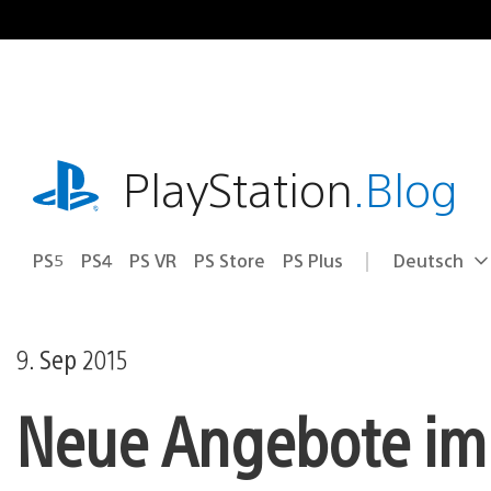
Zum
Inhalt
springen
playstation.com
PlayStation
.Blog
PS5
PS4
PS VR
PS Store
PS Plus
Deutsch
Select
Aktuelle
a
Region:
region
9. Sep 2015
Neue Angebote im 