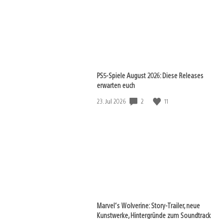
PS5-Spiele August 2026: Diese Releases
erwarten euch
2
11
Veröffentlichungsdatum:
23. Jul 2026
Marvel‘s Wolverine: Story-Trailer, neue
Kunstwerke, Hintergründe zum Soundtrack