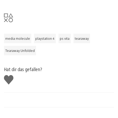
media molecule
playstation 4
ps vita
tearaway
Tearaway Unfolded
Hat dir das gefallen?
Gefällt
mir