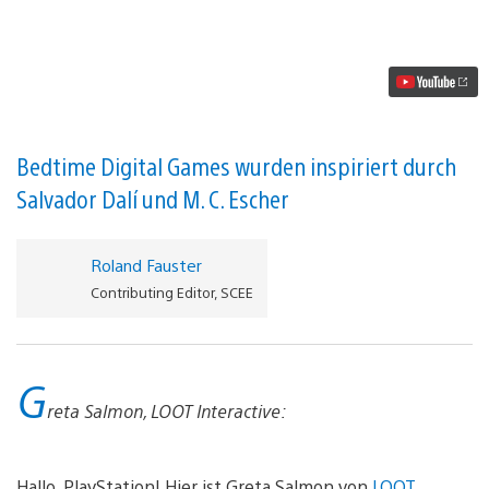
Rätselspiel
Back
to
Bed
erscheint
bald
auf
PS4,
PS3
Bedtime Digital Games wurden inspiriert durch
&
Salvador Dalí und M. C. Escher
PS
Vita
Video
abspielen
Roland Fauster
Contributing Editor, SCEE
G
reta Salmon, LOOT Interactive:
Hallo, PlayStation! Hier ist Greta Salmon von
LOOT