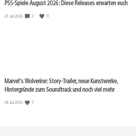
PS5-Spiele August 2026: Diese Releases erwarten euch
2
11
Veröffentlichungsdatum:
23. Jul 2026
Marvel‘s Wolverine: Story-Trailer, neue Kunstwerke,
Hintergründe zum Soundtrack und noch viel mehr
7
Veröffentlichungsdatum:
24. Jul 2026