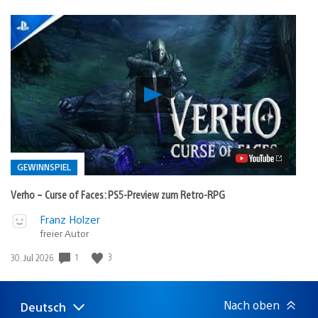
Verho
–
Curse
of
Faces:
PS5-
Preview
GEWINNSPIEL
zum
Retro-
Verho – Curse of Faces: PS5-Preview zum Retro-RPG
RPG
Video
Veröffentlicht
Franz Holzer
abspielen
freier Autor
in:
Gewinnspiel
1
3
Veröffentlichungsdatum:
30. Jul 2026
Nach oben
Deutsch
Select
Aktuelle