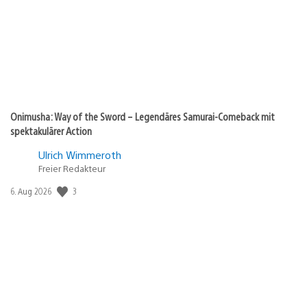
Onimusha: Way of the Sword – Legendäres Samurai-Comeback mit
spektakulärer Action
Ulrich Wimmeroth
Freier Redakteur
3
Veröffentlichungsdatum:
6. Aug 2026