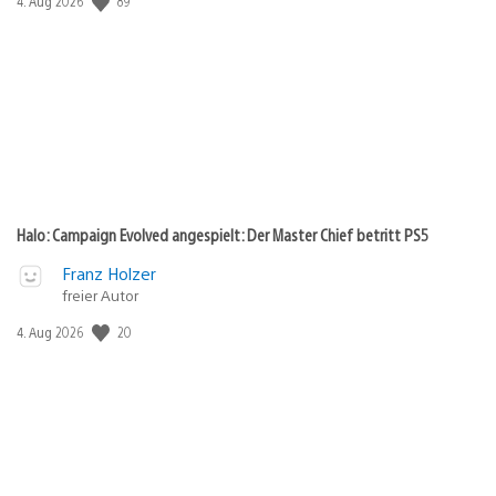
89
Veröffentlichungsdatum:
4. Aug 2026
Halo: Campaign Evolved angespielt: Der Master Chief betritt PS5
Franz Holzer
freier Autor
20
Veröffentlichungsdatum:
4. Aug 2026