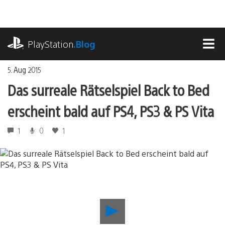
Zum
Inhalt
springen
playstation.com
PlayStation
.Blog
MEN
5. Aug 2015
Das surreale Rätselspiel Back to Bed
erscheint bald auf PS4, PS3 & PS Vita
1
0
1
Das
surreale