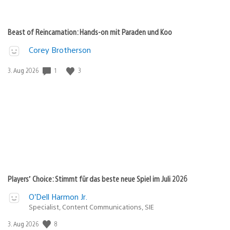
Beast of Reincarnation: Hands-on mit Paraden und Koo
Corey Brotherson
1
3
Veröffentlichungsdatum:
3. Aug 2026
Players’ Choice: Stimmt für das beste neue Spiel im Juli 2026
O’Dell Harmon Jr.
Specialist, Content Communications, SIE
8
Veröffentlichungsdatum:
3. Aug 2026