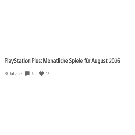
PlayStation Plus: Monatliche Spiele für August 2026
6
12
Veröffentlichungsdatum:
28. Jul 2026