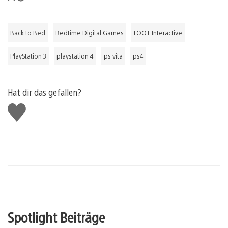
Back to Bed
Bedtime Digital Games
LOOT Interactive
PlayStation 3
playstation 4
ps vita
ps4
Hat dir das gefallen?
Gefällt
mir
Spotlight Beiträge