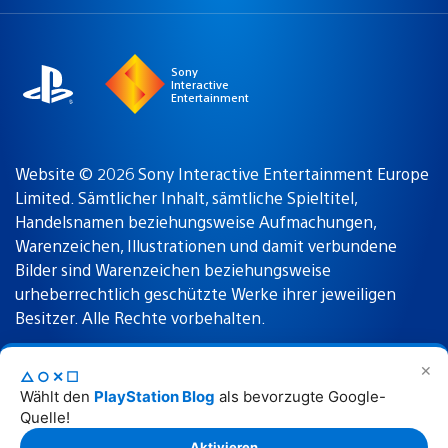
a
Region:
region
Sony
Interactive
Entertainment
Website © 2026 Sony Interactive Entertainment Europe
Limited. Sämtlicher Inhalt, sämtliche Spieltitel,
Handelsnamen beziehungsweise Aufmachungen,
Warenzeichen, Illustrationen und damit verbundene
Bilder sind Warenzeichen beziehungsweise
urheberrechtlich geschützte Werke ihrer jeweiligen
Besitzer. Alle Rechte vorbehalten.
✕
△○✕☐
Nutzungsbedingungen
Datenschutzrichtlinie
Wählt den
PlayStation Blog
als bevorzugte Google-
Quelle!
Rechtliche Hinweise
Aktivieren