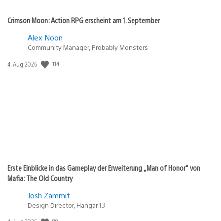
Crimson Moon: Action RPG erscheint am 1. September
Alex Noon
Community Manager, Probably Monsters
114
Veröffentlichungsdatum:
4. Aug 2026
Erste Einblicke in das Gameplay der Erweiterung „Man of Honor“ von
Mafia: The Old Country
Josh Zammit
Design Director, Hangar 13