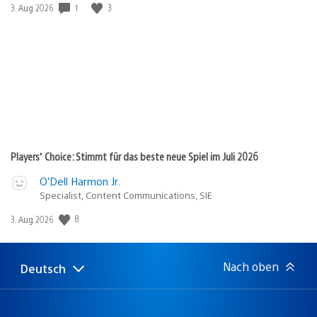
1
3
Veröffentlichungsdatum:
3. Aug 2026
Players’ Choice: Stimmt für das beste neue Spiel im Juli 2026
O’Dell Harmon Jr.
Specialist, Content Communications, SIE
8
Veröffentlichungsdatum:
3. Aug 2026
Nach oben
Deutsch
Select
Aktuelle
a
Region:
region