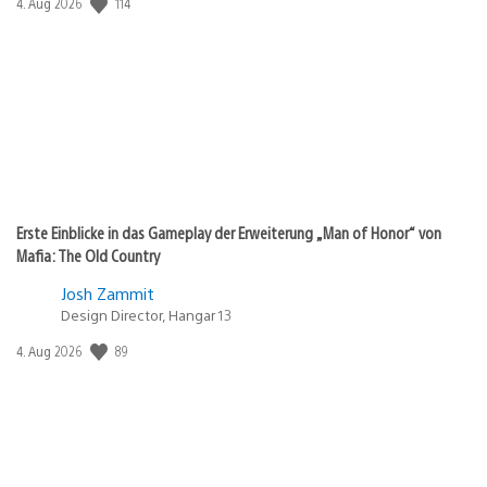
114
Veröffentlichungsdatum:
4. Aug 2026
Erste Einblicke in das Gameplay der Erweiterung „Man of Honor“ von
Mafia: The Old Country
Josh Zammit
Design Director, Hangar 13
89
Veröffentlichungsdatum:
4. Aug 2026