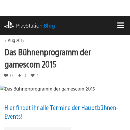
Zum
Inhalt
springen
playstation.com
PlayStation
.Blog
MEN
5. Aug 2015
Das Bühnenprogramm der
gamescom 2015
0
0
1
Hier findet ihr alle Termine der Hauptbühnen-
Events!