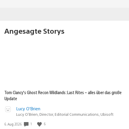
Angesagte Storys
Tom Clancy’s Ghost Recon Wildlands: Last Rites – alles über das große
Update
Lucy O’Brien
Lucy O’Brien, Director, Editorial Communications, Ubisoft
1
6
Veröffentlichungsdatum:
6. Aug 2026