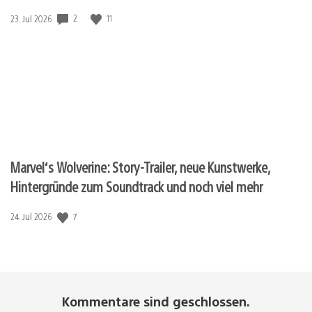
2
11
Veröffentlichungsdatum:
23. Jul 2026
Marvel‘s Wolverine: Story-Trailer, neue Kunstwerke,
Hintergründe zum Soundtrack und noch viel mehr
7
Veröffentlichungsdatum:
24. Jul 2026
Kommentare sind geschlossen.