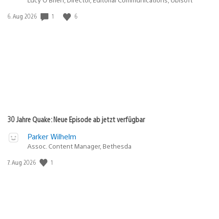
1
6
Veröffentlichungsdatum:
6. Aug 2026
30 Jahre Quake: Neue Episode ab jetzt verfügbar
Parker Wilhelm
Assoc. Content Manager, Bethesda
1
Veröffentlichungsdatum:
7. Aug 2026