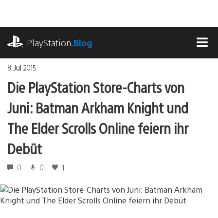
Zum
Inhalt
springen
playstation.com
PlayStation
.Blog
MEN
8. Jul 2015
Die PlayStation Store-Charts von
Juni: Batman Arkham Knight und
The Elder Scrolls Online feiern ihr
Debüt
0
0
1