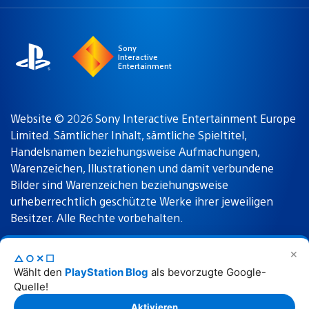
a
Region:
region
Sony
Interactive
Entertainment
Website © 2026 Sony Interactive Entertainment Europe
Limited. Sämtlicher Inhalt, sämtliche Spieltitel,
Handelsnamen beziehungsweise Aufmachungen,
Warenzeichen, Illustrationen und damit verbundene
Bilder sind Warenzeichen beziehungsweise
urheberrechtlich geschützte Werke ihrer jeweiligen
Besitzer. Alle Rechte vorbehalten.
✕
△○✕☐
Nutzungsbedingungen
Datenschutzrichtlinie
Wählt den
PlayStation Blog
als bevorzugte Google-
Quelle!
Rechtliche Hinweise
Aktivieren