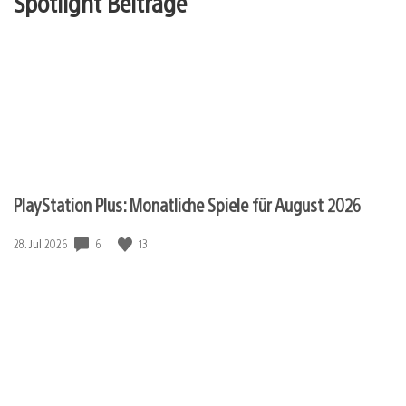
Spotlight Beiträge
PlayStation Plus: Monatliche Spiele für August 2026
6
13
Veröffentlichungsdatum:
28. Jul 2026