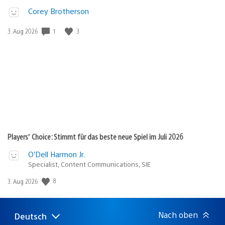
Corey Brotherson
1
3
Veröffentlichungsdatum:
3. Aug 2026
Players’ Choice: Stimmt für das beste neue Spiel im Juli 2026
O’Dell Harmon Jr.
Specialist, Content Communications, SIE
8
Veröffentlichungsdatum:
3. Aug 2026
Nach oben
Deutsch
Select
Aktuelle