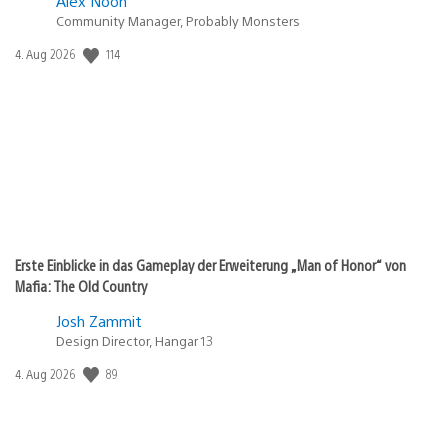
Alex Noon
Community Manager, Probably Monsters
114
Veröffentlichungsdatum:
4. Aug 2026
Erste Einblicke in das Gameplay der Erweiterung „Man of Honor“ von
Mafia: The Old Country
Josh Zammit
Design Director, Hangar 13
89
Veröffentlichungsdatum:
4. Aug 2026