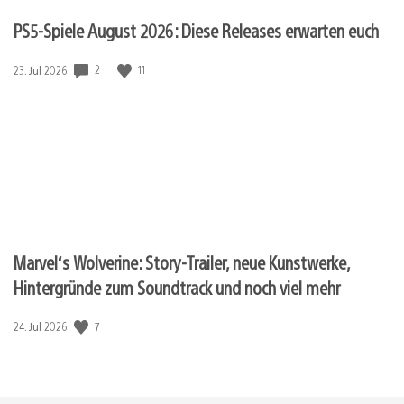
PS5-Spiele August 2026: Diese Releases erwarten euch
2
11
Veröffentlichungsdatum:
23. Jul 2026
Marvel‘s Wolverine: Story-Trailer, neue Kunstwerke,
Hintergründe zum Soundtrack und noch viel mehr
7
Veröffentlichungsdatum:
24. Jul 2026