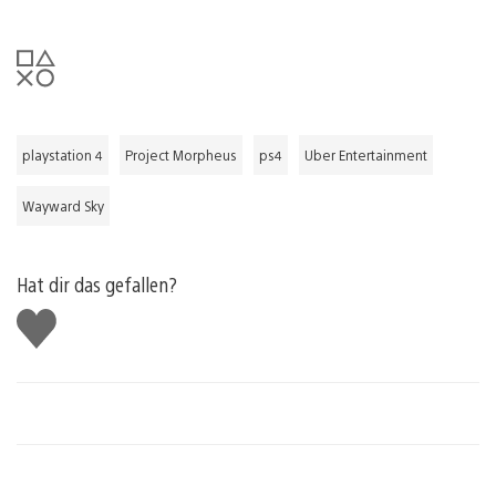
playstation 4
Project Morpheus
ps4
Uber Entertainment
Wayward Sky
Hat dir das gefallen?
Gefällt
mir