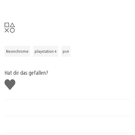
Neonchrome
playstation 4
ps4
Hat dir das gefallen?
Gefällt
mir