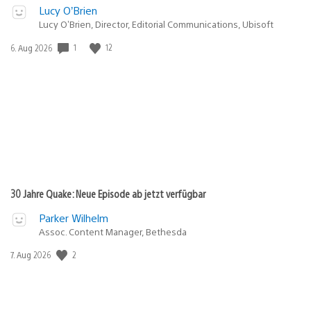
Lucy O’Brien
Lucy O’Brien, Director, Editorial Communications, Ubisoft
1
12
Veröffentlichungsdatum:
6. Aug 2026
30 Jahre Quake: Neue Episode ab jetzt verfügbar
Parker Wilhelm
Assoc. Content Manager, Bethesda
2
Veröffentlichungsdatum:
7. Aug 2026