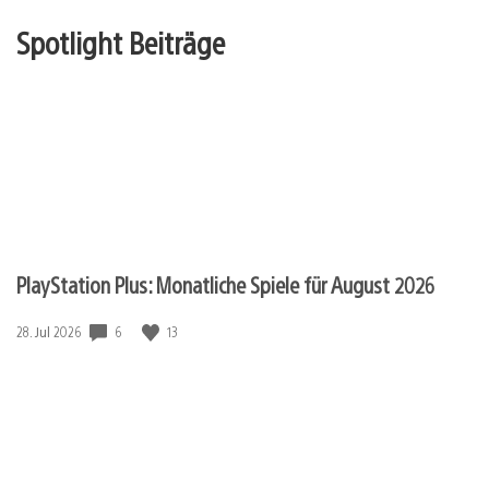
Spotlight Beiträge
PlayStation Plus: Monatliche Spiele für August 2026
6
13
Veröffentlichungsdatum:
28. Jul 2026