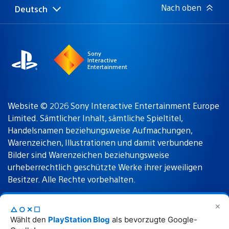
Nach oben
Deutsch
Select
Aktuelle
a
Region:
region
Sony
Interactive
Entertainment
Website © 2026 Sony Interactive Entertainment Europe
Limited. Sämtlicher Inhalt, sämtliche Spieltitel,
Handelsnamen beziehungsweise Aufmachungen,
Warenzeichen, Illustrationen und damit verbundene
Bilder sind Warenzeichen beziehungsweise
urheberrechtlich geschützte Werke ihrer jeweiligen
Besitzer. Alle Rechte vorbehalten.
✕
△○✕☐
Nutzungsbedingungen
Datenschutzrichtlinie
Wählt den
PlayStation Blog
als bevorzugte Google-