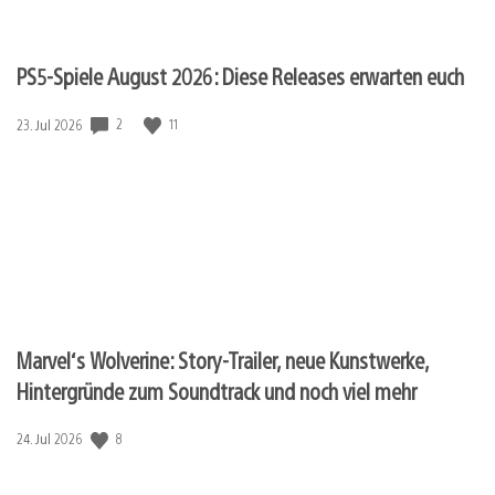
PS5-Spiele August 2026: Diese Releases erwarten euch
2
11
Veröffentlichungsdatum:
23. Jul 2026
Marvel‘s Wolverine: Story-Trailer, neue Kunstwerke,
Hintergründe zum Soundtrack und noch viel mehr
8
Veröffentlichungsdatum:
24. Jul 2026