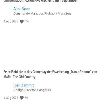
Crimson Moon: Action RPG erscheint am 1. September
Alex Noon
Community Manager, Probably Monsters
114
Veröffentlichungsdatum:
4. Aug 2026
Erste Einblicke in das Gameplay der Erweiterung „Man of Honor“ von
Mafia: The Old Country
Josh Zammit
Design Director, Hangar 13
91
Veröffentlichungsdatum:
4. Aug 2026