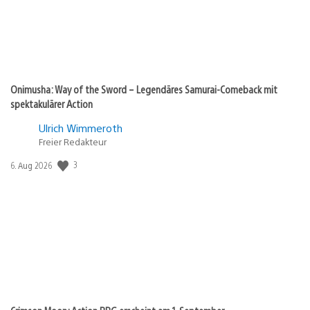
Onimusha: Way of the Sword – Legendäres Samurai-Comeback mit
spektakulärer Action
Ulrich Wimmeroth
Freier Redakteur
3
Veröffentlichungsdatum:
6. Aug 2026