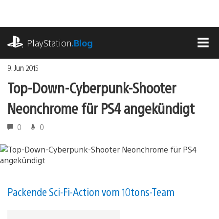
Zum
Inhalt
springen
playstation.com
PlayStation
.Blog
MEN
9. Jun 2015
Top-Down-Cyberpunk-Shooter
Neonchrome für PS4 angekündigt
0
0
Packende Sci-Fi-Action vom 10tons-Team