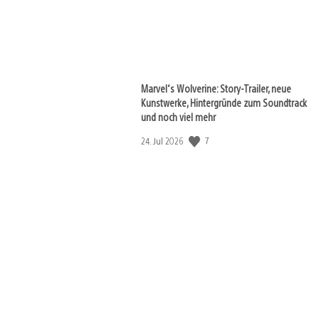
Marvel‘s Wolverine: Story-Trailer, neue
Kunstwerke, Hintergründe zum Soundtrack
und noch viel mehr
7
Veröffentlichungsdatum:
24. Jul 2026