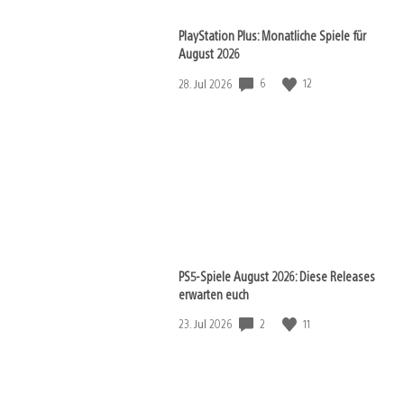
PlayStation Plus: Monatliche Spiele für
August 2026
6
12
Veröffentlichungsdatum:
28. Jul 2026
PS5-Spiele August 2026: Diese Releases
erwarten euch
2
11
Veröffentlichungsdatum:
23. Jul 2026