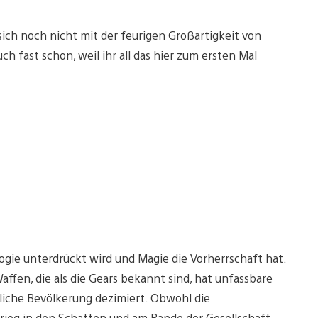
 sich noch nicht mit der feurigen Großartigkeit von
ch fast schon, weil ihr all das hier zum ersten Mal
logie unterdrückt wird und Magie die Vorherrschaft hat.
affen, die als die Gears bekannt sind, hat unfassbare
liche Bevölkerung dezimiert. Obwohl die
 Krieg in den Schatten und am Rande der Gesellschaft