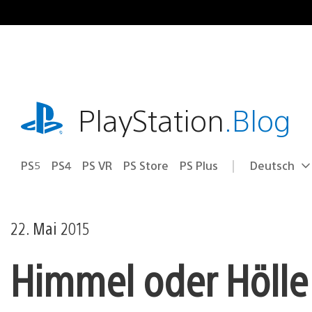
Zum
Inhalt
springen
playstation.com
PlayStation
.Blog
PS5
PS4
PS VR
PS Store
PS Plus
Deutsch
Select
Aktuelle
a
Region:
region
22. Mai 2015
Himmel oder Hölle: 