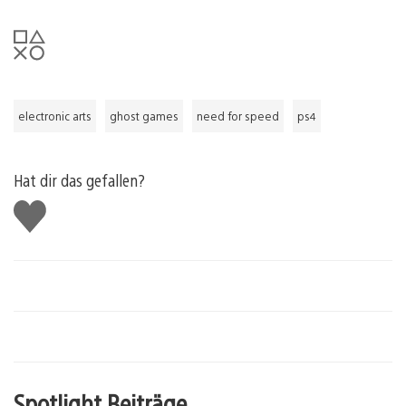
electronic arts
ghost games
need for speed
ps4
Hat dir das gefallen?
Gefällt
mir
Spotlight Beiträge