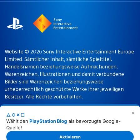
region
Sony
Interactive
Entertainment
Website © 2026 Sony Interactive Entertainment Europe
Limited. Sämtlicher Inhalt, sämtliche Spieltitel,
Handelsnamen beziehungsweise Aufmachungen,
Warenzeichen, Illustrationen und damit verbundene
Bilder sind Warenzeichen beziehungsweise
urheberrechtlich geschützte Werke ihrer jeweiligen
Besitzer. Alle Rechte vorbehalten.
✕
△○✕☐
Nutzungsbedingungen
Datenschutzrichtlinie
Wählt den
PlayStation Blog
als bevorzugte Google-
Quelle!
Rechtliche Hinweise
Aktivieren