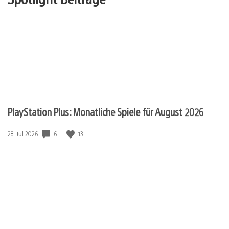
PlayStation Plus: Monatliche Spiele für August 2026
6
13
Veröffentlichungsdatum:
28. Jul 2026