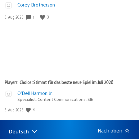
Corey Brotherson
1
3
Veröffentlichungsdatum:
3. Aug 2026
Players’ Choice: Stimmt für das beste neue Spiel im Juli 2026
O’Dell Harmon Jr.
Specialist, Content Communications, SIE
8
Veröffentlichungsdatum:
3. Aug 2026
Nach oben
Deutsch
Select
Aktuelle
a
Region: