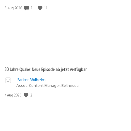
1
12
Veröffentlichungsdatum:
6. Aug 2026
30 Jahre Quake: Neue Episode ab jetzt verfügbar
Parker Wilhelm
Assoc. Content Manager, Bethesda
2
Veröffentlichungsdatum:
7. Aug 2026