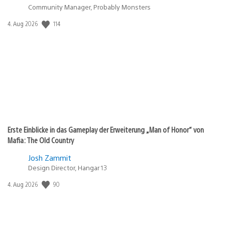
Community Manager, Probably Monsters
114
Veröffentlichungsdatum:
4. Aug 2026
Erste Einblicke in das Gameplay der Erweiterung „Man of Honor“ von
Mafia: The Old Country
Josh Zammit
Design Director, Hangar 13
90
Veröffentlichungsdatum:
4. Aug 2026