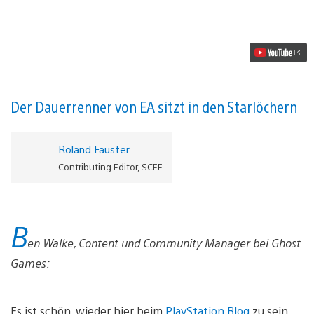
Speed
kehrt
diesen
Herbst
auf
PlayStation
4
zurück
Video
Der Dauerrenner von EA sitzt in den Starlöchern
abspielen
Roland Fauster
Contributing Editor, SCEE
B
en Walke, Content und Community Manager bei Ghost
Games:
Es ist schön, wieder hier beim
PlayStation Blog
zu sein,