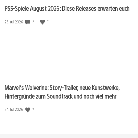
PS5-Spiele August 2026: Diese Releases erwarten euch
2
11
Veröffentlichungsdatum:
23. Jul 2026
Marvel‘s Wolverine: Story-Trailer, neue Kunstwerke,
Hintergründe zum Soundtrack und noch viel mehr
7
Veröffentlichungsdatum:
24. Jul 2026