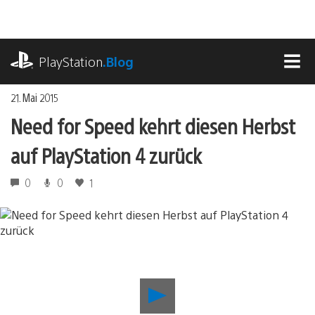
Zum
Inhalt
springen
playstation.com
PlayStation
.Blog
MEN
21. Mai 2015
Need for Speed kehrt diesen Herbst
auf PlayStation 4 zurück
0
0
1
Need
for