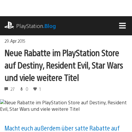
Zum
Inhalt
springen
playstation.com
PlayStation
.Blog
MEN
29. Apr 2015
Neue Rabatte im PlayStation Store
auf Destiny, Resident Evil, Star Wars
und viele weitere Titel
27
0
1
Macht euch außerdem über satte Rabatte auf