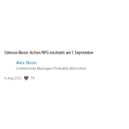
Crimson Moon: Action RPG erscheint am 1. September
Alex Noon
Community Manager, Probably Monsters
114
Veröffentlichungsdatum:
4. Aug 2026