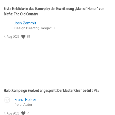
Erste Einblicke in das Gameplay der Erweiterung „Man of Honor“ von
Mafia: The Old Country
Josh Zammit
Design Director, Hangar 13
87
Veröffentlichungsdatum:
4. Aug 2026
Halo: Campaign Evolved angespielt: Der Master Chief betritt PS5
Franz Holzer
freier Autor
20
Veröffentlichungsdatum:
4. Aug 2026