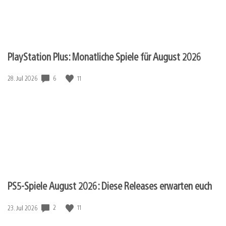
PlayStation Plus: Monatliche Spiele für August 2026
6
11
Veröffentlichungsdatum:
28. Jul 2026
PS5-Spiele August 2026: Diese Releases erwarten euch
2
11
Veröffentlichungsdatum:
23. Jul 2026