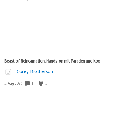
Beast of Reincarnation: Hands-on mit Paraden und Koo
Corey Brotherson
1
3
Veröffentlichungsdatum:
3. Aug 2026