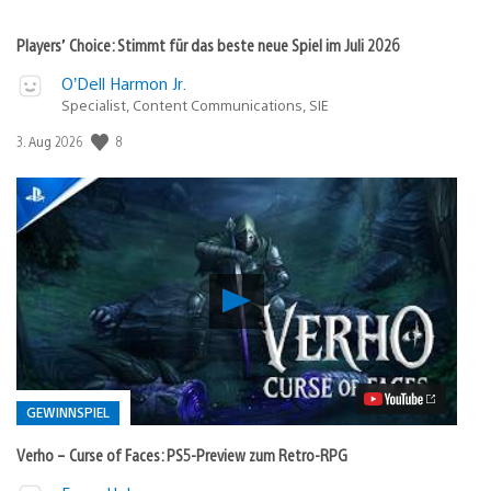
Players’ Choice: Stimmt für das beste neue Spiel im Juli 2026
O’Dell Harmon Jr.
Specialist, Content Communications, SIE
8
Veröffentlichungsdatum:
3. Aug 2026
Verho
–
Curse
of
Faces:
PS5-
Preview
GEWINNSPIEL
zum
Retro-
Verho – Curse of Faces: PS5-Preview zum Retro-RPG
RPG