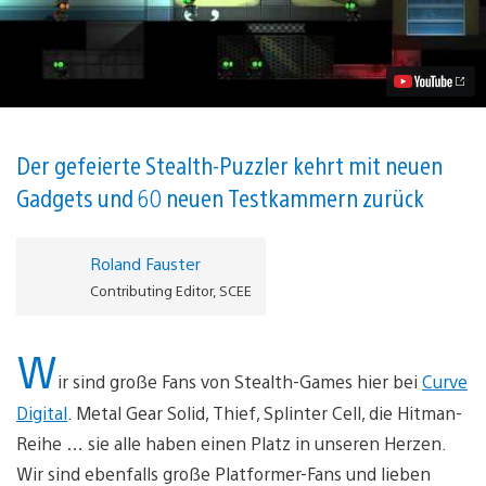
2:
A
Game
of
Clones
kommt
morgen
für
PS4,
Der gefeierte Stealth-Puzzler kehrt mit neuen
PS3
Gadgets und 60 neuen Testkammern zurück
und
Vita
Video
abspielen
Roland Fauster
Contributing Editor, SCEE
W
ir sind große Fans von Stealth-Games hier bei
Curve
Digital
. Metal Gear Solid, Thief, Splinter Cell, die Hitman-
Reihe … sie alle haben einen Platz in unseren Herzen.
Wir sind ebenfalls große Platformer-Fans und lieben