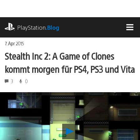
Zum
Inhalt
springen
playstation.com
PlayStation
.Blog
MEN
7. Apr 2015
Stealth Inc 2: A Game of Clones
kommt morgen für PS4, PS3 und Vita
3
0
Stealth
Inc