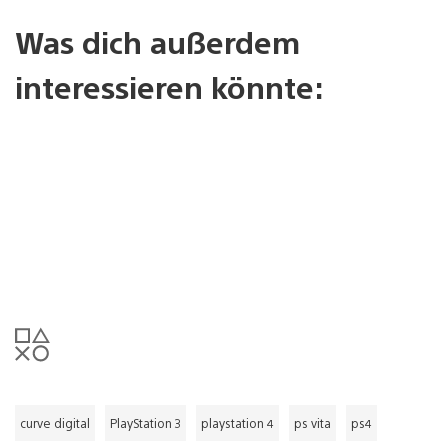
Was dich außerdem
interessieren könnte:
curve digital
PlayStation 3
playstation 4
ps vita
ps4