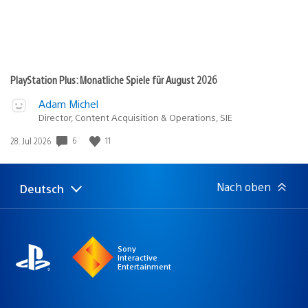
PlayStation Plus: Monatliche Spiele für August 2026
Adam Michel
Director, Content Acquisition & Operations, SIE
6
11
Veröffentlichungsdatum:
28. Jul 2026
Nach oben
Deutsch
Select
Aktuelle
a
Region:
region
Sony
Interactive
Entertainment