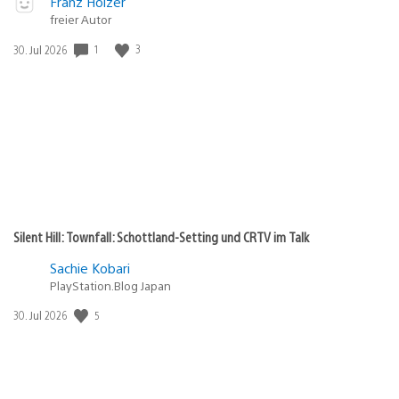
Video
Veröffentlicht
Franz Holzer
abspielen
freier Autor
in:
Gewinnspiel
1
3
Veröffentlichungsdatum:
30. Jul 2026
Silent Hill: Townfall: Schottland-Setting und CRTV im Talk
Sachie Kobari
PlayStation.Blog Japan
5
Veröffentlichungsdatum:
30. Jul 2026