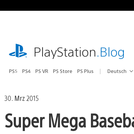
Zum
Inhalt
springen
playstation.com
PlayStation
.Blog
PS5
PS4
PS VR
PS Store
PS Plus
Deutsch
Select
Aktuelle
a
Region:
region
30. Mrz 2015
Super Mega Baseball