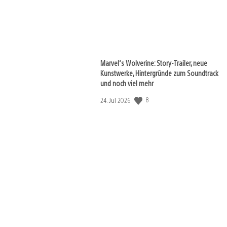
Marvel‘s Wolverine: Story-Trailer, neue
Kunstwerke, Hintergründe zum Soundtrack
und noch viel mehr
8
Veröffentlichungsdatum:
24. Jul 2026