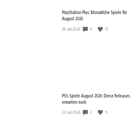
PlayStation Plus: Monatliche Spiele für
August 2026
6
13
Veröffentlichungsdatum:
28. Jul 2026
PS5-Spiele August 2026: Diese Releases
erwarten euch
2
11
Veröffentlichungsdatum:
23. Jul 2026