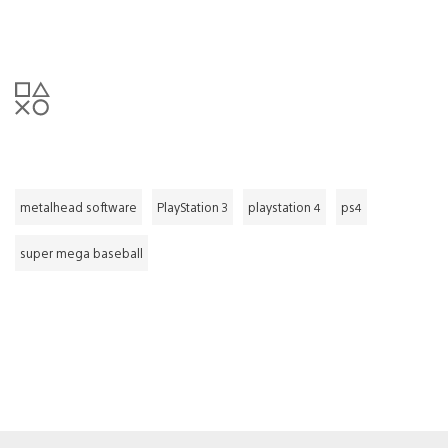
metalhead software
PlayStation 3
playstation 4
ps4
super mega baseball