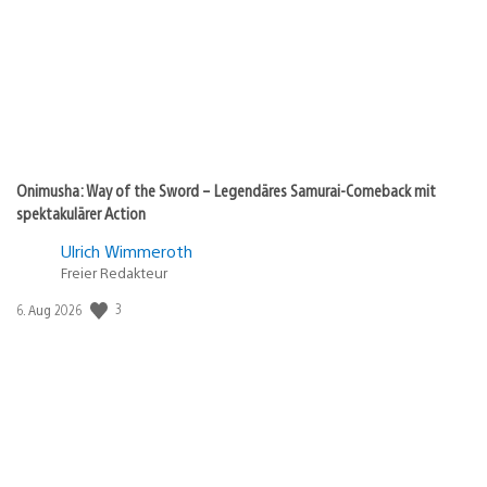
Onimusha: Way of the Sword – Legendäres Samurai-Comeback mit
spektakulärer Action
Ulrich Wimmeroth
Freier Redakteur
3
Veröffentlichungsdatum:
6. Aug 2026