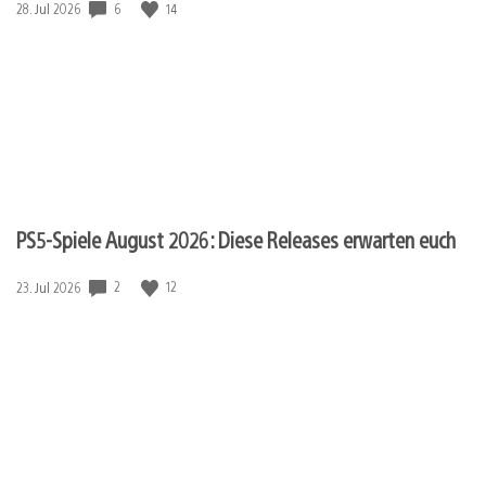
6
14
Veröffentlichungsdatum:
28. Jul 2026
PS5-Spiele August 2026: Diese Releases erwarten euch
2
12
Veröffentlichungsdatum:
23. Jul 2026