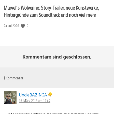
Marvel‘s Wolverine: Story-Trailer, neue Kunstwerke,
Hintergründe zum Soundtrack und noch viel mehr
9
Veröffentlichungsdatum:
24. Jul 2026
Kommentare sind geschlossen.
1
Kommentar
UncleBAZINGA
16. März 2015 um 12:44
Interessante Einblicke zu einem großartigen Erlebnis –