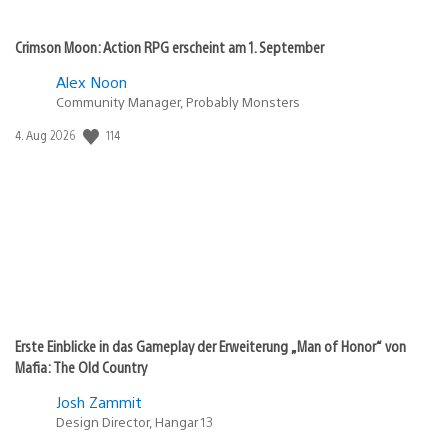
Crimson Moon: Action RPG erscheint am 1. September
Alex Noon
Community Manager, Probably Monsters
114
Veröffentlichungsdatum:
4. Aug 2026
Erste Einblicke in das Gameplay der Erweiterung „Man of Honor“ von
Mafia: The Old Country
Josh Zammit
Design Director, Hangar 13