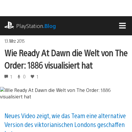
Zum
Inhalt
springen
playstation.com
PlayStation
.Blog
MEN
13. Mrz 2015
Wie Ready At Dawn die Welt von The
Order: 1886 visualisiert hat
1
0
1
Neues Video zeigt, wie das Team eine alternative
Version des viktorianischen Londons geschaffen