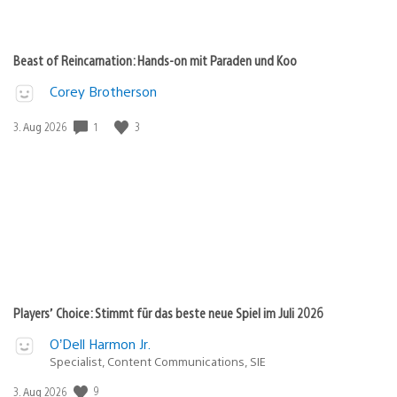
Beast of Reincarnation: Hands-on mit Paraden und Koo
Corey Brotherson
1
3
Veröffentlichungsdatum:
3. Aug 2026
Players’ Choice: Stimmt für das beste neue Spiel im Juli 2026
O’Dell Harmon Jr.
Specialist, Content Communications, SIE
9
Veröffentlichungsdatum:
3. Aug 2026