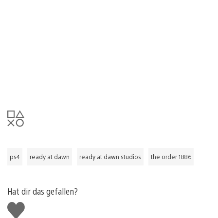
ps4
ready at dawn
ready at dawn studios
the order 1886
Hat dir das gefallen?
Gefällt
mir