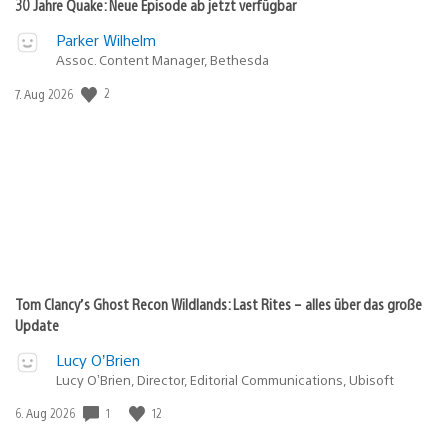
30 Jahre Quake: Neue Episode ab jetzt verfügbar
Parker Wilhelm
Assoc. Content Manager, Bethesda
2
Veröffentlichungsdatum:
7. Aug 2026
Tom Clancy’s Ghost Recon Wildlands: Last Rites – alles über das große
Update
Lucy O’Brien
Lucy O’Brien, Director, Editorial Communications, Ubisoft
1
12
Veröffentlichungsdatum:
6. Aug 2026