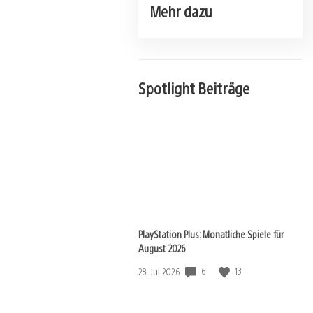
Mehr dazu
Spotlight Beiträge
PlayStation Plus: Monatliche Spiele für
August 2026
6
13
Veröffentlichungsdatum:
28. Jul 2026