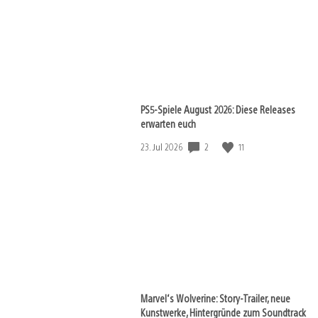
PS5-Spiele August 2026: Diese Releases
erwarten euch
2
11
Veröffentlichungsdatum:
23. Jul 2026
Marvel‘s Wolverine: Story-Trailer, neue
Kunstwerke, Hintergründe zum Soundtrack