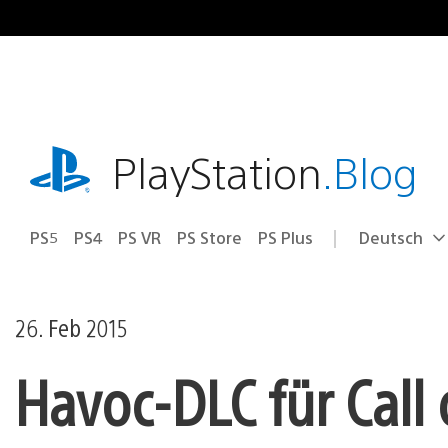
Zum
Inhalt
springen
playstation.com
PlayStation
.Blog
PS5
PS4
PS VR
PS Store
PS Plus
Deutsch
Select
Aktuelle
a
Region:
region
26. Feb 2015
Havoc-DLC für Call