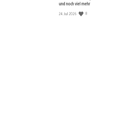
und noch viel mehr
8
Veröffentlichungsdatum:
24. Jul 2026