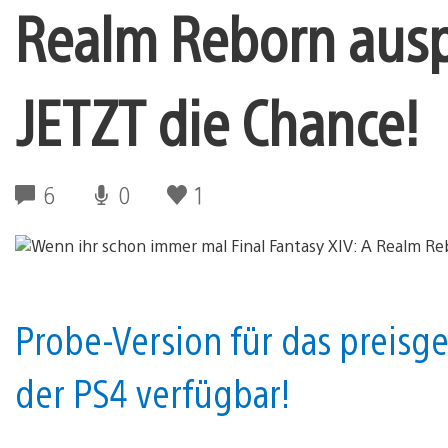
Realm Reborn auspr
JETZT die Chance!
6
0
1
Probe-Version für das preisg
der PS4 verfügbar!