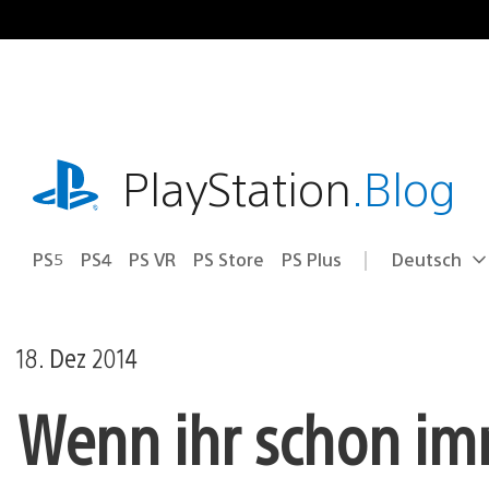
Zum
Inhalt
springen
playstation.com
PlayStation
.Blog
PS5
PS4
PS VR
PS Store
PS Plus
Deutsch
Select
Aktuelle
a
Region:
region
18. Dez 2014
Wenn ihr schon imm