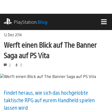
Zum
Inhalt
springen
playstation.com
PlayStation
.Blog
MEN
12. Dez 2014
Werft einen Blick auf The Banner
Saga auf PS Vita
2
0
Findet heraus, wie sich das hochgelobte
taktische RPG auf eurem Handheld spielen
lassen wird