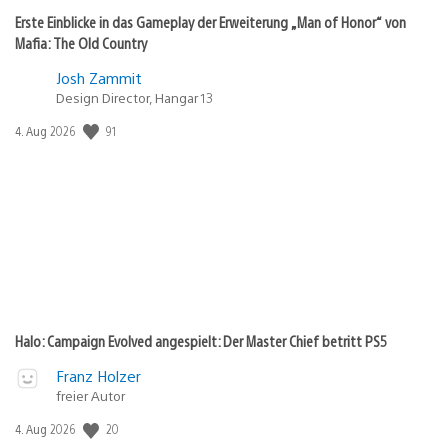
Erste Einblicke in das Gameplay der Erweiterung „Man of Honor“ von
Mafia: The Old Country
Josh Zammit
Design Director, Hangar 13
91
Veröffentlichungsdatum:
4. Aug 2026
Halo: Campaign Evolved angespielt: Der Master Chief betritt PS5
Franz Holzer
freier Autor
20
Veröffentlichungsdatum:
4. Aug 2026