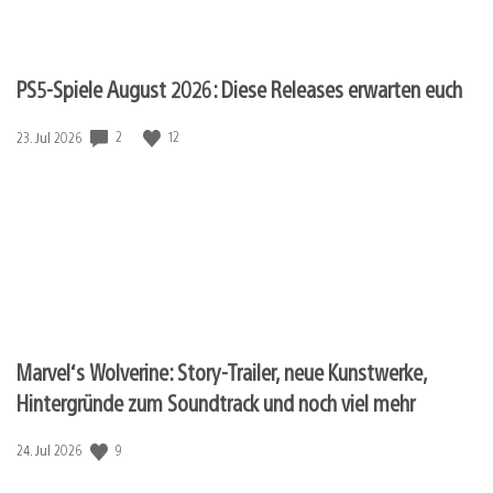
PS5-Spiele August 2026: Diese Releases erwarten euch
2
12
Veröffentlichungsdatum:
23. Jul 2026
Marvel‘s Wolverine: Story-Trailer, neue Kunstwerke,
Hintergründe zum Soundtrack und noch viel mehr
9
Veröffentlichungsdatum:
24. Jul 2026