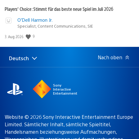
Players’ Choice: Stimmt für das beste neue Spiel im Juli 2026
O’Dell Harmon Jr.
Specialist, Content Communications, SIE
9
Veröffentlichungsdatum:
3. Aug 2026
Nach oben
Deutsch
Select
Aktuelle
a
Region:
region
Sony
Interactive
Entertainment
Website © 2026 Sony Interactive Entertainment Europe
Limited. Sämtlicher Inhalt, sämtliche Spieltitel,
Handelsnamen beziehungsweise Aufmachungen,