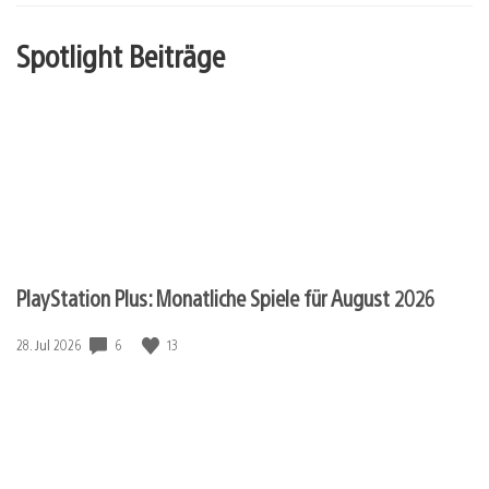
Spotlight Beiträge
PlayStation Plus: Monatliche Spiele für August 2026
6
13
Veröffentlichungsdatum:
28. Jul 2026