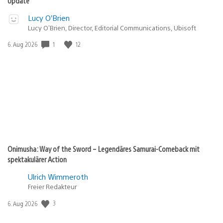
Update
Lucy O’Brien
Lucy O’Brien, Director, Editorial Communications, Ubisoft
1
12
Veröffentlichungsdatum:
6. Aug 2026
Onimusha: Way of the Sword – Legendäres Samurai-Comeback mit
spektakulärer Action
Ulrich Wimmeroth
Freier Redakteur
3
Veröffentlichungsdatum:
6. Aug 2026