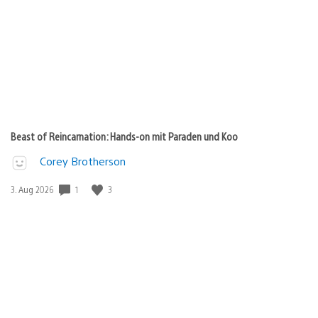
Beast of Reincarnation: Hands-on mit Paraden und Koo
Corey Brotherson
1
3
Veröffentlichungsdatum:
3. Aug 2026