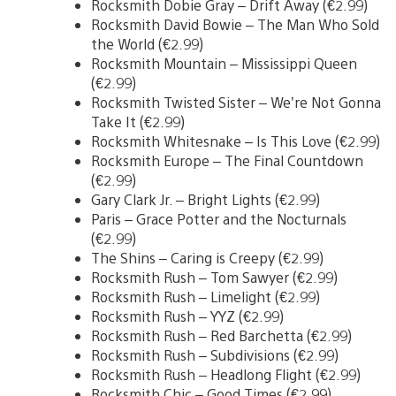
Rocksmith Dobie Gray – Drift Away (€2.99)
Rocksmith David Bowie – The Man Who Sold
the World (€2.99)
Rocksmith Mountain – Mississippi Queen
(€2.99)
Rocksmith Twisted Sister – We’re Not Gonna
Take It (€2.99)
Rocksmith Whitesnake – Is This Love (€2.99)
Rocksmith Europe – The Final Countdown
(€2.99)
Gary Clark Jr. – Bright Lights (€2.99)
Paris – Grace Potter and the Nocturnals
(€2.99)
The Shins – Caring is Creepy (€2.99)
Rocksmith Rush – Tom Sawyer (€2.99)
Rocksmith Rush – Limelight (€2.99)
Rocksmith Rush – YYZ (€2.99)
Rocksmith Rush – Red Barchetta (€2.99)
Rocksmith Rush – Subdivisions (€2.99)
Rocksmith Rush – Headlong Flight (€2.99)
Rocksmith Chic – Good Times (€2.99)