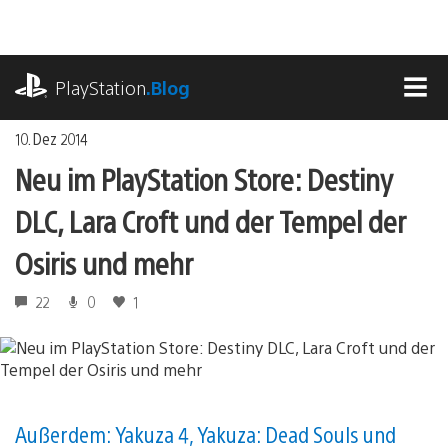
Zum
Inhalt
springen
playstation.com
PlayStation
.Blog
MEN
10. Dez 2014
Neu im PlayStation Store: Destiny
DLC, Lara Croft und der Tempel der
Osiris und mehr
22
0
1
Außerdem: Yakuza 4, Yakuza: Dead Souls und