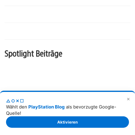
Spotlight Beiträge
✕
△○✕☐
Wählt den
PlayStation Blog
als bevorzugte Google-
Quelle!
PlayStation Plus: Monatliche Spiele für August 2026
Aktivieren
6
11
Veröffentlichungsdatum:
28. Jul 2026