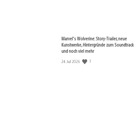
Marvel‘s Wolverine: Story-Trailer, neue
Kunstwerke, Hintergründe zum Soundtrack
und noch viel mehr
7
Veröffentlichungsdatum:
24. Jul 2026