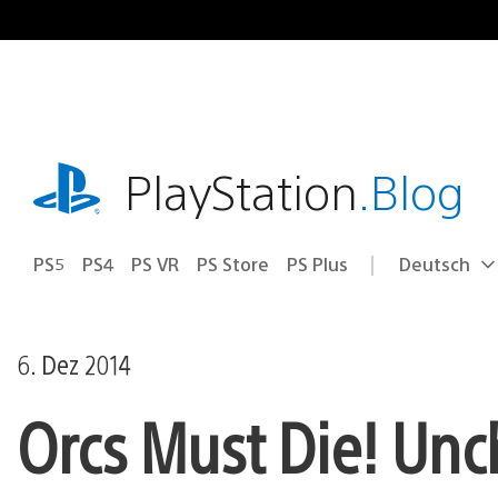
Zum
Inhalt
springen
playstation.com
PlayStation
.Blog
PS5
PS4
PS VR
PS Store
PS Plus
Deutsch
Select
Aktuelle
a
Region:
region
6. Dez 2014
Orcs Must Die! Unc