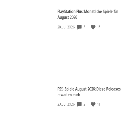
PlayStation Plus: Monatliche Spiele für
August 2026
6
13
Veröffentlichungsdatum:
28. Jul 2026
PS5-Spiele August 2026: Diese Releases
erwarten euch
2
11
Veröffentlichungsdatum:
23. Jul 2026