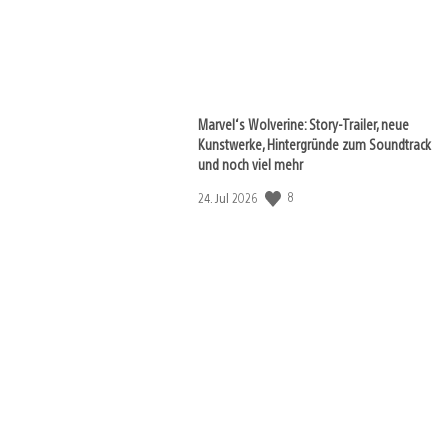
Marvel‘s Wolverine: Story-Trailer, neue
Kunstwerke, Hintergründe zum Soundtrack
und noch viel mehr
8
Veröffentlichungsdatum:
24. Jul 2026