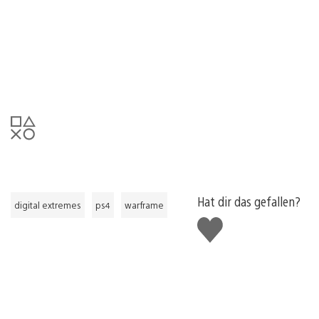
Hat dir das gefallen?
digital extremes
ps4
warframe
Gefällt
mir