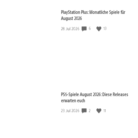
PlayStation Plus: Monatliche Spiele für
August 2026
6
13
Veröffentlichungsdatum:
28. Jul 2026
PS5-Spiele August 2026: Diese Releases
erwarten euch
2
11
Veröffentlichungsdatum:
23. Jul 2026