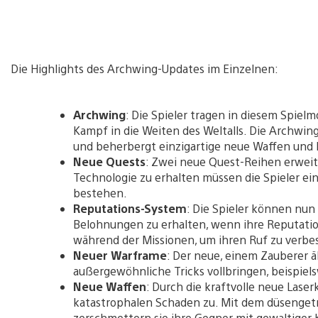
Die Highlights des Archwing-Updates im Einzelnen:
Archwing
: Die Spieler tragen in diesem Spie
Kampf in die Weiten des Weltalls. Die Archwi
und beherbergt einzigartige neue Waffen und 
Neue Quests
: Zwei neue Quest-Reihen erwei
Technologie zu erhalten müssen die Spieler e
bestehen.
Reputations-System
: Die Spieler können nun
Belohnungen zu erhalten, wenn ihre Reputation
während der Missionen, um ihren Ruf zu verbess
Neuer Warframe
: Der neue, einem Zauberer 
außergewöhnliche Tricks vollbringen, beispiel
Neue Waffen
: Durch die kraftvolle neue Las
katastrophalen Schaden zu. Mit dem düsenge
zerschmettern sie ihre Gegner mit gewaltiger 