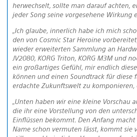
herwechselt, sollte man darauf achten, 
jeder Song seine vorgesehene Wirkung e
„Ich glaube, innerlich habe ich mich schon lange auf so einen Soundtrack wie
den von Cosmic Star Heroine vorbereit
wieder erweiterten Sammlung an Hardwa
JV2080, KORG Triton, KORG M3M und noch
ein großartiges Gefühl, mir endlich dies
können und einen Soundtrack für diese fa
erdachte Zukunftswelt zu komponieren, de
„Unten haben wir eine kleine Vorschau auf einige der Songs vorbereitet, durch
die ihr eine Vorstellung von den untersc
Einflüssen bekommt. Den Anfang macht 
Name schon vermuten lässt, kommt sie v