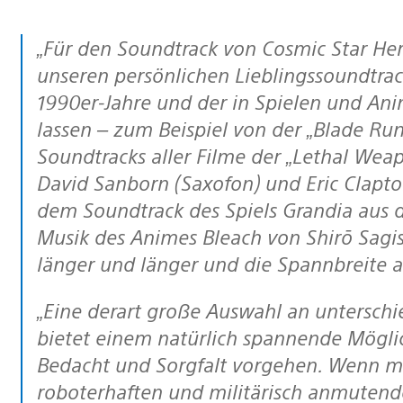
„Für den Soundtrack von Cosmic Star Heroine wollten wir uns zunächst von
unseren persönlichen Lieblingssoundtrac
1990er-Jahre und der in Spielen und An
lassen – zum Beispiel von der „Blade Ru
Soundtracks aller Filme der „Lethal We
David Sanborn (Saxofon) und Eric Clapto
dem Soundtrack des Spiels Grandia aus d
Musik des Animes Bleach von Shirō Sagis
länger und länger und die Spannbreite an
„Eine derart große Auswahl an unterschiedlichen Musikstilen und Einflüssen
bietet einem natürlich spannende Mögli
Bedacht und Sorgfalt vorgehen. Wenn ma
roboterhaften und militärisch anmutend