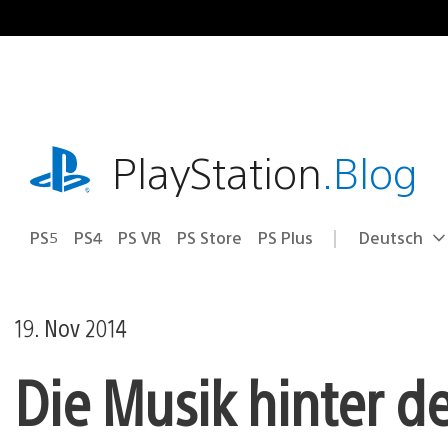
Zum
Inhalt
springen
playstation.com
PlayStation
.Blog
PS5
PS4
PS VR
PS Store
PS Plus
Deutsch
Select
Aktuelle
a
Region:
region
19. Nov 2014
Die Musik hinter 