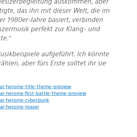
igte, das ihn mit dieser Welt, die im
r 1980er-Jahre basiert, verbinden
sizermusik perfekt zur Klang- und
te.“
en, aber fürs Erste solltet ihr sie
ar-heroine-title-theme-preview
r-heroine-first-battle-theme-preview
ar-heroine-cyberpunk
r-heroine-teaser