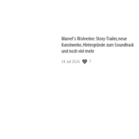
Marvel‘s Wolverine: Story-Trailer, neue
Kunstwerke, Hintergründe zum Soundtrack
und noch viel mehr
7
Veröffentlichungsdatum:
24. Jul 2026