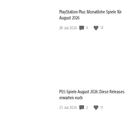
PlayStation Plus: Monatliche Spiele für
August 2026
6
12
Veröffentlichungsdatum:
28. Jul 2026
PS5-Spiele August 2026: Diese Releases
erwarten euch
2
11
Veröffentlichungsdatum:
23. Jul 2026