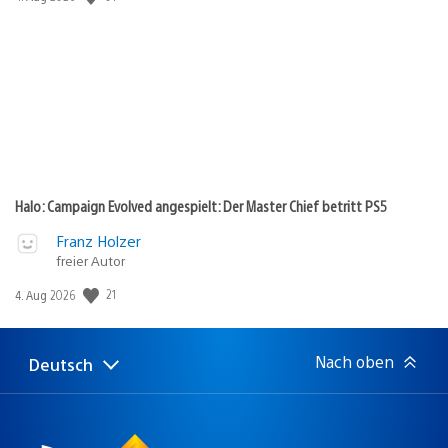
Halo: Campaign Evolved angespielt: Der Master Chief betritt PS5
Franz Holzer
freier Autor
21
Veröffentlichungsdatum:
4. Aug 2026
Nach oben
Deutsch
Select
Aktuelle
a
Region:
region