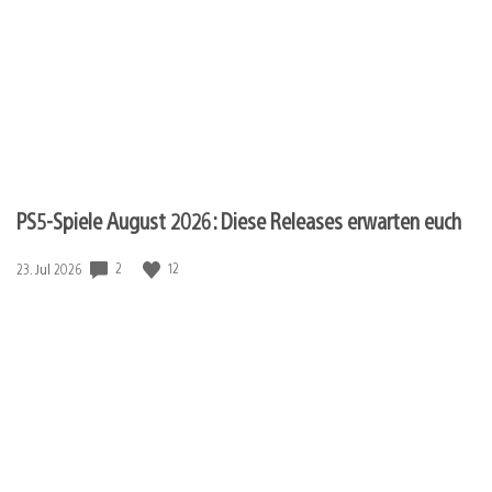
PS5-Spiele August 2026: Diese Releases erwarten euch
2
12
Veröffentlichungsdatum:
23. Jul 2026