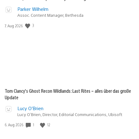
Parker Wilhelm
Assoc. Content Manager, Bethesda
3
Veröffentlichungsdatum:
7. Aug 2026
Tom Clancy’s Ghost Recon Wildlands: Last Rites – alles über das große
Update
Lucy O’Brien
Lucy O’Brien, Director, Editorial Communications, Ubisoft
1
12
Veröffentlichungsdatum:
6. Aug 2026