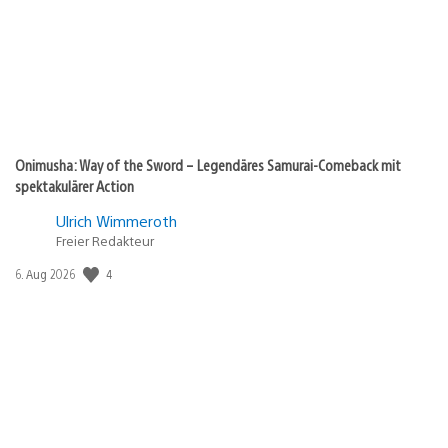
Onimusha: Way of the Sword – Legendäres Samurai-Comeback mit
spektakulärer Action
Ulrich Wimmeroth
Freier Redakteur
4
Veröffentlichungsdatum:
6. Aug 2026