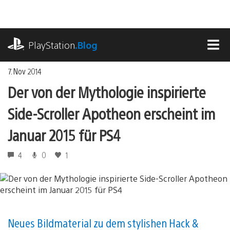
Zum
Inhalt
springen
playstation.com
PlayStation
.Blog
MEN
7. Nov 2014
Der von der Mythologie inspirierte
Side-Scroller Apotheon erscheint im
Januar 2015 für PS4
4
0
1
Neues Bildmaterial zu dem stylishen Hack &