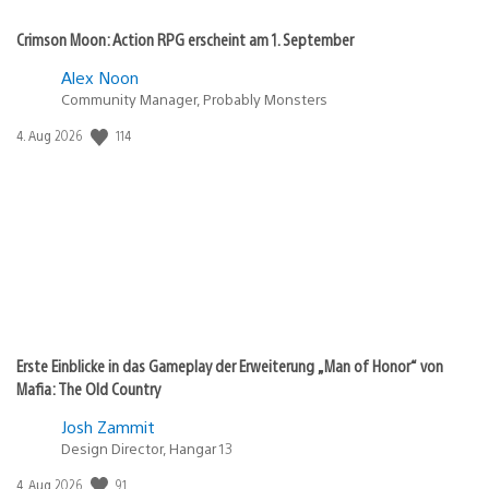
Crimson Moon: Action RPG erscheint am 1. September
Alex Noon
Community Manager, Probably Monsters
114
Veröffentlichungsdatum:
4. Aug 2026
Erste Einblicke in das Gameplay der Erweiterung „Man of Honor“ von
Mafia: The Old Country
Josh Zammit
Design Director, Hangar 13
91
Veröffentlichungsdatum:
4. Aug 2026