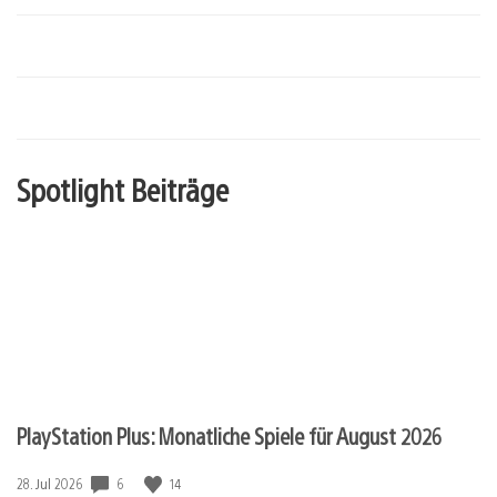
Spotlight Beiträge
PlayStation Plus: Monatliche Spiele für August 2026
6
14
Veröffentlichungsdatum:
28. Jul 2026