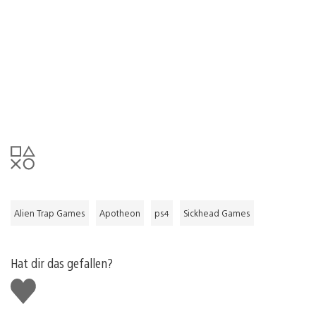
Alien Trap Games
Apotheon
ps4
Sickhead Games
Hat dir das gefallen?
Gefällt
mir