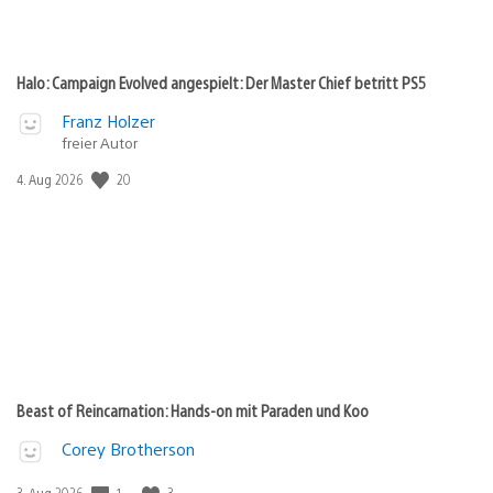
Halo: Campaign Evolved angespielt: Der Master Chief betritt PS5
Franz Holzer
freier Autor
20
Veröffentlichungsdatum:
4. Aug 2026
Beast of Reincarnation: Hands-on mit Paraden und Koo
Corey Brotherson
1
3
Veröffentlichungsdatum:
3. Aug 2026