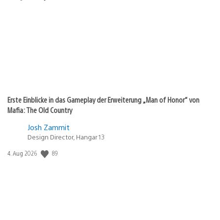
Erste Einblicke in das Gameplay der Erweiterung „Man of Honor“ von
Mafia: The Old Country
Josh Zammit
Design Director, Hangar 13
89
Veröffentlichungsdatum:
4. Aug 2026