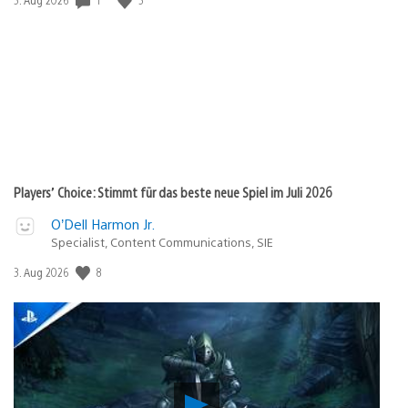
Players’ Choice: Stimmt für das beste neue Spiel im Juli 2026
O’Dell Harmon Jr.
Specialist, Content Communications, SIE
8
Veröffentlichungsdatum:
3. Aug 2026
Verho