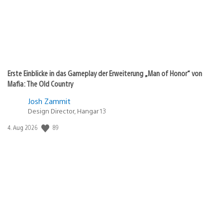
Erste Einblicke in das Gameplay der Erweiterung „Man of Honor“ von
Mafia: The Old Country
Josh Zammit
Design Director, Hangar 13
89
Veröffentlichungsdatum:
4. Aug 2026