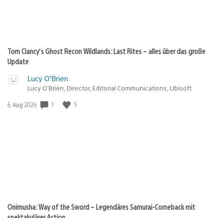
Tom Clancy’s Ghost Recon Wildlands: Last Rites – alles über das große
Update
Lucy O’Brien
Lucy O’Brien, Director, Editorial Communications, Ubisoft
1
5
Veröffentlichungsdatum:
6. Aug 2026
Onimusha: Way of the Sword – Legendäres Samurai-Comeback mit
spektakulärer Action