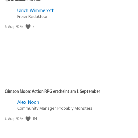
Ulrich Wimmeroth
Freier Redakteur
3
Veröffentlichungsdatum:
6. Aug 2026
Crimson Moon: Action RPG erscheint am 1. September
Alex Noon
Community Manager, Probably Monsters
114
Veröffentlichungsdatum:
4. Aug 2026