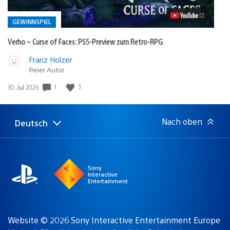
Faces:
PS5-
Preview
GEWINNSPIEL
zum
Retro-
Verho – Curse of Faces: PS5-Preview zum Retro-RPG
RPG
Video
Veröffentlicht
Franz Holzer
abspielen
freier Autor
in:
Gewinnspiel
1
3
Veröffentlichungsdatum:
30. Jul 2026
Nach oben
Deutsch
Select
Aktuelle
a
Region:
region
Sony
Interactive
Entertainment
Website © 2026 Sony Interactive Entertainment Europe