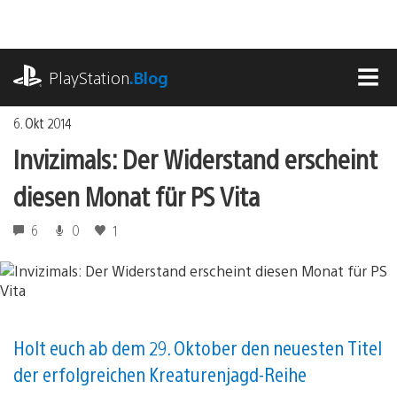
Zum
Inhalt
springen
playstation.com
PlayStation
.Blog
MEN
6. Okt 2014
Invizimals: Der Widerstand erscheint
diesen Monat für PS Vita
6
0
1
Holt euch ab dem 29. Oktober den neuesten Titel
der erfolgreichen Kreaturenjagd-Reihe