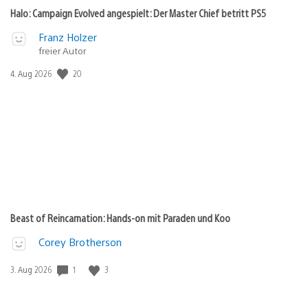
Halo: Campaign Evolved angespielt: Der Master Chief betritt PS5
Franz Holzer
freier Autor
20
Veröffentlichungsdatum:
4. Aug 2026
Beast of Reincarnation: Hands-on mit Paraden und Koo
Corey Brotherson
1
3
Veröffentlichungsdatum:
3. Aug 2026