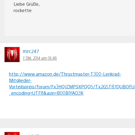
Liebe Grüße,
rockette
mrc247
7. Okt. 2014 um 06:48
http://www.amazon.de/Thrustmaster-T300-Lenkrad-
Mitglieder-
Vorteilspreis/forum/Fx3HQJZMPSXPQQ5/Tx2G5T87QUBOFU4
_encoding=UTF8&asin=B00BIYAO3K