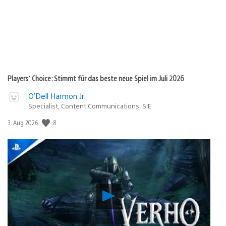
Players’ Choice: Stimmt für das beste neue Spiel im Juli 2026
O’Dell Harmon Jr.
Specialist, Content Communications, SIE
8
Veröffentlichungsdatum:
3. Aug 2026
Verho
–
Curse
of