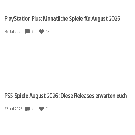
PlayStation Plus: Monatliche Spiele für August 2026
6
12
Veröffentlichungsdatum:
28. Jul 2026
PS5-Spiele August 2026: Diese Releases erwarten euch
2
11
Veröffentlichungsdatum:
23. Jul 2026