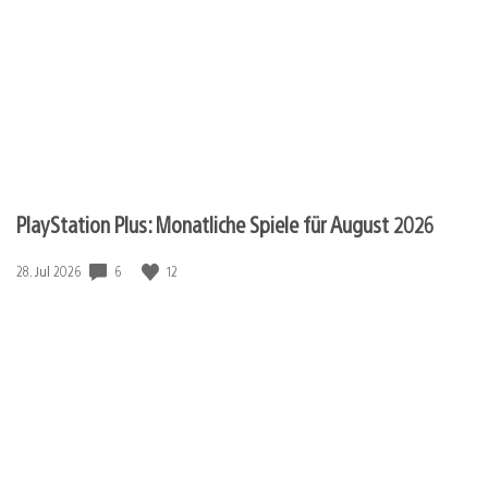
PlayStation Plus: Monatliche Spiele für August 2026
6
12
Veröffentlichungsdatum:
28. Jul 2026