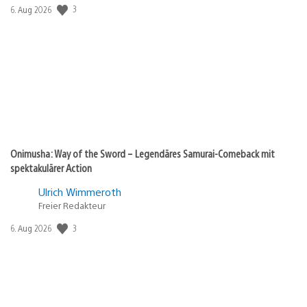
3
Veröffentlichungsdatum:
6. Aug 2026
Onimusha: Way of the Sword – Legendäres Samurai-Comeback mit
spektakulärer Action
Ulrich Wimmeroth
Freier Redakteur
3
Veröffentlichungsdatum:
6. Aug 2026