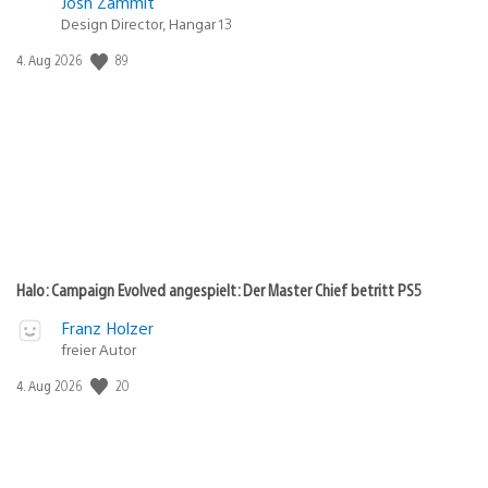
Josh Zammit
Design Director, Hangar 13
89
Veröffentlichungsdatum:
4. Aug 2026
Halo: Campaign Evolved angespielt: Der Master Chief betritt PS5
Franz Holzer
freier Autor
20
Veröffentlichungsdatum:
4. Aug 2026