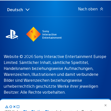
Nach oben
Deutsch
Select
Aktuelle
a
Region:
region
Sony
Interactive
Entertainment
Website © 2026 Sony Interactive Entertainment Europe
Limited. Sämtlicher Inhalt, sämtliche Spieltitel,
Handelsnamen beziehungsweise Aufmachungen,
Warenzeichen, Illustrationen und damit verbundene
Bilder sind Warenzeichen beziehungsweise
urheberrechtlich geschützte Werke ihrer jeweiligen
Besitzer. Alle Rechte vorbehalten.
✕
△○✕☐