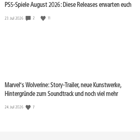
PS5-Spiele August 2026: Diese Releases erwarten euch
2
11
Veröffentlichungsdatum:
23. Jul 2026
Marvel‘s Wolverine: Story-Trailer, neue Kunstwerke,
Hintergründe zum Soundtrack und noch viel mehr
7
Veröffentlichungsdatum:
24. Jul 2026