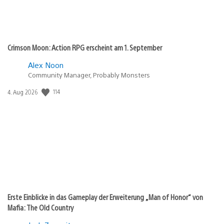
Crimson Moon: Action RPG erscheint am 1. September
Alex Noon
Community Manager, Probably Monsters
114
Veröffentlichungsdatum:
4. Aug 2026
Erste Einblicke in das Gameplay der Erweiterung „Man of Honor“ von
Mafia: The Old Country