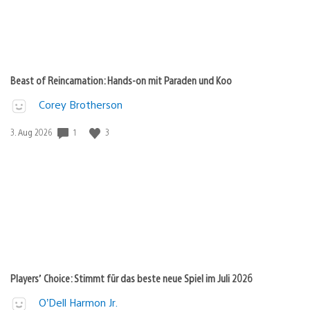
Beast of Reincarnation: Hands-on mit Paraden und Koo
Corey Brotherson
1
3
Veröffentlichungsdatum:
3. Aug 2026
Players’ Choice: Stimmt für das beste neue Spiel im Juli 2026
O’Dell Harmon Jr.