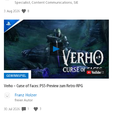
Specialist, Content Communications, SIE
8
Veröffentlichungsdatum:
3. Aug 2026
Verho
–
Curse
of
Faces:
PS5-
Preview
GEWINNSPIEL
zum
Retro-
Verho – Curse of Faces: PS5-Preview zum Retro-RPG
RPG
Video
Veröffentlicht
Franz Holzer
abspielen
freier Autor
in:
Gewinnspiel
1
3
Veröffentlichungsdatum:
30. Jul 2026