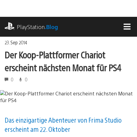
Zum
Inhalt
springen
playstation.com
PlayStation
.Blog
MEN
23. Sep 2014
Der Koop-Plattformer Chariot
erscheint nächsten Monat für PS4
0
0
Das einzigartige Abenteuer von Frima Studio
erscheint am 22. Oktober