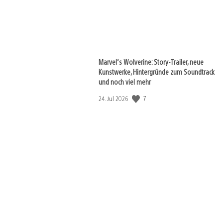
Marvel‘s Wolverine: Story-Trailer, neue
Kunstwerke, Hintergründe zum Soundtrack
und noch viel mehr
7
Veröffentlichungsdatum:
24. Jul 2026