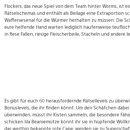
Flockers, das neue Spiel von dem Team hinter Worms, ist e
Rätselschemas und enthält als Beilage eine Extraportion sc
Waffenarsenal für die Würmer herhalten zu müssen: Die Sch
eure helfende Hand warten lediglich haufenweise teuflisch
in fiese Fallen, riesige Fleischerbeile, Stacheln und andere
Es gibt für euch 60 herausfordernde Rätsellevels zu über
Bonuslevels, die ihr finden könnt. Um den Schäfchen dabei
überwinden, müsst ihr Kisten sammeln, die besondere Fähig
schicken lila Beaniemütze könnt ihr sie in hüpfende Wollk
das weithin bekannte rote Cape, werden sie zu Superscha