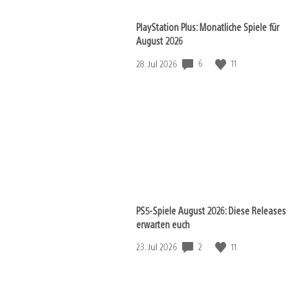
PlayStation Plus: Monatliche Spiele für
August 2026
6
11
Veröffentlichungsdatum:
28. Jul 2026
PS5-Spiele August 2026: Diese Releases
erwarten euch
2
11
Veröffentlichungsdatum:
23. Jul 2026