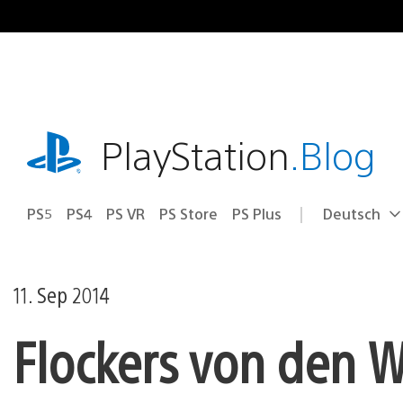
Zum
Inhalt
springen
playstation.com
PlayStation
.Blog
PS5
PS4
PS VR
PS Store
PS Plus
Deutsch
Select
Aktuelle
a
Region:
region
11. Sep 2014
Flockers von den