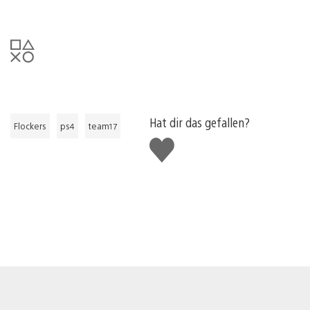
Hat dir das gefallen?
Flockers
ps4
team17
Gefällt
mir