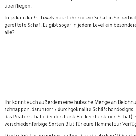
überfliegen.
In jedem der 60 Levels müsst ihr nur ein Schaf in Sicherheit
gerettete Schaf. Es gibt sogar in jedem Level ein besondere
alle?
Ihr könnt euch außerdem eine hübsche Menge an Belohnu
schnappen, darunter 17 durchgeknallte Schäfchendesigns. W
das Piratenschaf oder den Punk Rocker (Punkrock-Schaf) 
verschiedenfarbige Sorten Blut für eure Hammel zur Verfü
Danke fürs Lesen und wir hoffen, dass ihr ab dem 19. Sept