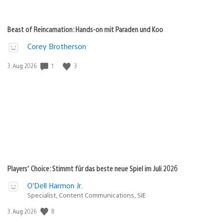
Beast of Reincarnation: Hands-on mit Paraden und Koo
Corey Brotherson
1
3
Veröffentlichungsdatum:
3. Aug 2026
Players’ Choice: Stimmt für das beste neue Spiel im Juli 2026
O’Dell Harmon Jr.
Specialist, Content Communications, SIE
8
Veröffentlichungsdatum:
3. Aug 2026