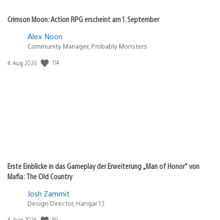
Crimson Moon: Action RPG erscheint am 1. September
Alex Noon
Community Manager, Probably Monsters
114
Veröffentlichungsdatum:
4. Aug 2026
Erste Einblicke in das Gameplay der Erweiterung „Man of Honor“ von
Mafia: The Old Country
Josh Zammit
Design Director, Hangar 13
89
Veröffentlichungsdatum:
4. Aug 2026