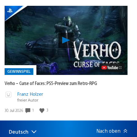
Verho
–
Curse
of
Faces:
PS5-
Preview
GEWINNSPIEL
zum
Retro-
Verho – Curse of Faces: PS5-Preview zum Retro-RPG
RPG
Video
Veröffentlicht
Franz Holzer
abspielen
freier Autor
in:
Gewinnspiel
1
3
Veröffentlichungsdatum:
30. Jul 2026
Nach oben
Deutsch
Select
Aktuelle