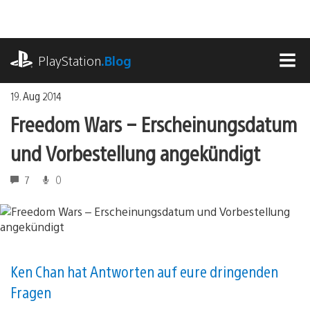
Zum
Inhalt
springen
playstation.com
PlayStation
.Blog
MEN
19. Aug 2014
Freedom Wars – Erscheinungsdatum
und Vorbestellung angekündigt
7
0
Ken Chan hat Antworten auf eure dringenden
Fragen