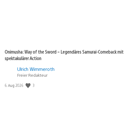
Onimusha: Way of the Sword – Legendäres Samurai-Comeback mit
spektakulärer Action
Ulrich Wimmeroth
Freier Redakteur
3
Veröffentlichungsdatum:
6. Aug 2026