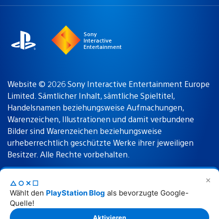
a
Region:
region
Sony
Interactive
Entertainment
Website © 2026 Sony Interactive Entertainment Europe
Limited. Sämtlicher Inhalt, sämtliche Spieltitel,
Handelsnamen beziehungsweise Aufmachungen,
Warenzeichen, Illustrationen und damit verbundene
Bilder sind Warenzeichen beziehungsweise
urheberrechtlich geschützte Werke ihrer jeweiligen
Besitzer. Alle Rechte vorbehalten.
✕
△○✕☐
Nutzungsbedingungen
Datenschutzrichtlinie
Wählt den
PlayStation Blog
als bevorzugte Google-
Quelle!
Rechtliche Hinweise
Aktivieren