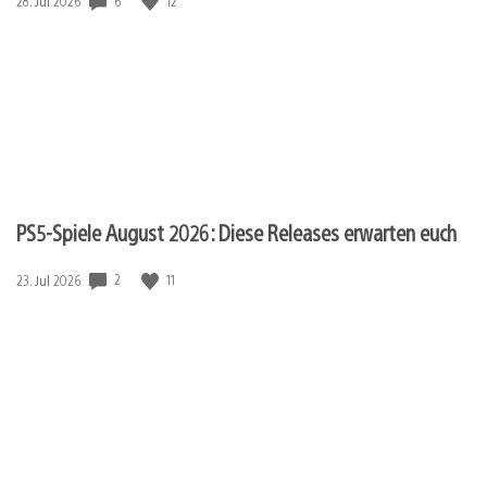
6
12
Veröffentlichungsdatum:
28. Jul 2026
PS5-Spiele August 2026: Diese Releases erwarten euch
2
11
Veröffentlichungsdatum:
23. Jul 2026