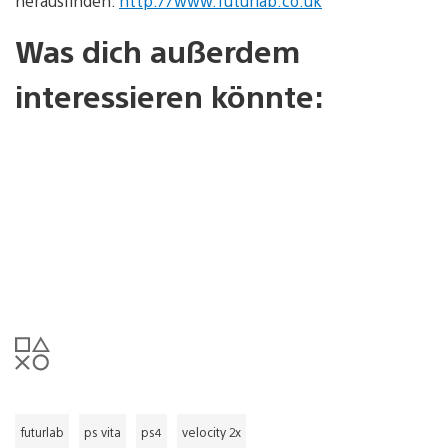
herausfinden:
http://www.futurlab.co.uk
Was dich außerdem
interessieren könnte:
futurlab
ps vita
ps4
velocity 2x