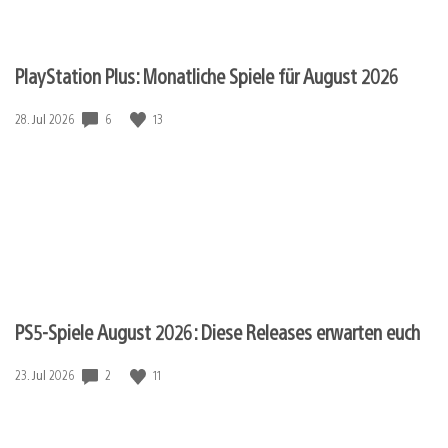
PlayStation Plus: Monatliche Spiele für August 2026
6
13
Veröffentlichungsdatum:
28. Jul 2026
PS5-Spiele August 2026: Diese Releases erwarten euch
2
11
Veröffentlichungsdatum:
23. Jul 2026