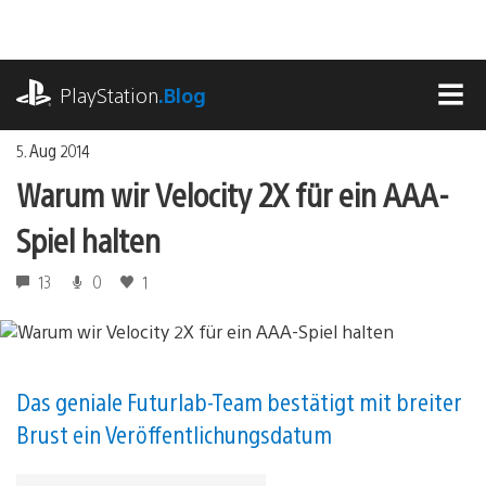
Zum
Inhalt
springen
playstation.com
PlayStation
.Blog
MEN
5. Aug 2014
Warum wir Velocity 2X für ein AAA-
Spiel halten
13
0
1
Das geniale Futurlab-Team bestätigt mit breiter
Brust ein Veröffentlichungsdatum