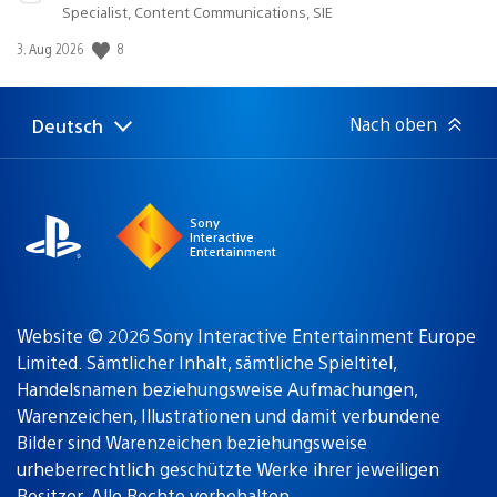
Specialist, Content Communications, SIE
8
Veröffentlichungsdatum:
3. Aug 2026
Nach oben
Deutsch
Select
Aktuelle
a
Region:
region
Sony
Interactive
Entertainment
Website © 2026 Sony Interactive Entertainment Europe
Limited. Sämtlicher Inhalt, sämtliche Spieltitel,
Handelsnamen beziehungsweise Aufmachungen,
Warenzeichen, Illustrationen und damit verbundene
Bilder sind Warenzeichen beziehungsweise
urheberrechtlich geschützte Werke ihrer jeweiligen
Besitzer. Alle Rechte vorbehalten.