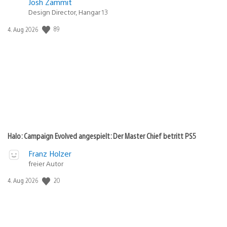
Josh Zammit
Design Director, Hangar 13
89
Veröffentlichungsdatum:
4. Aug 2026
Halo: Campaign Evolved angespielt: Der Master Chief betritt PS5
Franz Holzer
freier Autor
20
Veröffentlichungsdatum:
4. Aug 2026