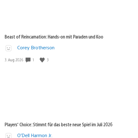
Beast of Reincarnation: Hands-on mit Paraden und Koo
Corey Brotherson
1
3
Veröffentlichungsdatum:
3. Aug 2026
Players’ Choice: Stimmt für das beste neue Spiel im Juli 2026
O’Dell Harmon Jr.