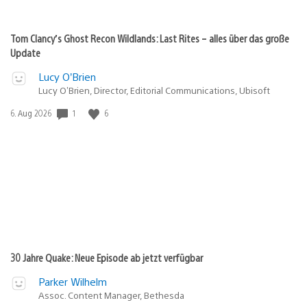
Tom Clancy’s Ghost Recon Wildlands: Last Rites – alles über das große
Update
Lucy O’Brien
Lucy O’Brien, Director, Editorial Communications, Ubisoft
1
6
Veröffentlichungsdatum:
6. Aug 2026
30 Jahre Quake: Neue Episode ab jetzt verfügbar
Parker Wilhelm
Assoc. Content Manager, Bethesda