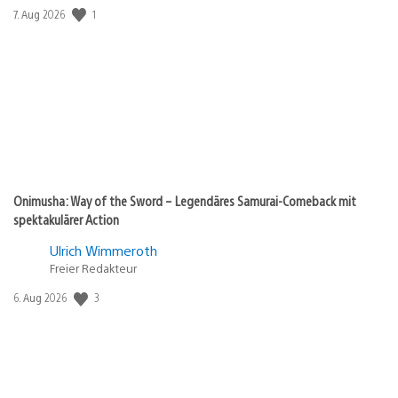
1
Veröffentlichungsdatum:
7. Aug 2026
Onimusha: Way of the Sword – Legendäres Samurai-Comeback mit
spektakulärer Action
Ulrich Wimmeroth
Freier Redakteur
3
Veröffentlichungsdatum:
6. Aug 2026