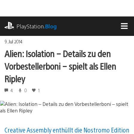
Zum
Inhalt
springen
playstation.com
PlayStation
.Blog
MEN
9. Jul 2014
Alien: Isolation – Details zu den
Vorbestellerboni – spielt als Ellen
Ripley
4
0
1
Creative Assembly enthüllt die Nostromo Edition