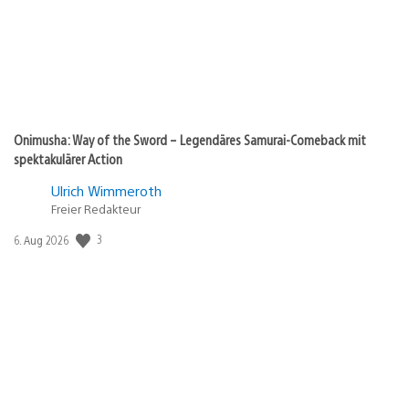
Onimusha: Way of the Sword – Legendäres Samurai-Comeback mit
spektakulärer Action
Ulrich Wimmeroth
Freier Redakteur
3
Veröffentlichungsdatum:
6. Aug 2026