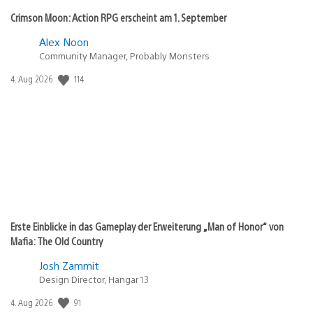
Crimson Moon: Action RPG erscheint am 1. September
Alex Noon
Community Manager, Probably Monsters
114
Veröffentlichungsdatum:
4. Aug 2026
Erste Einblicke in das Gameplay der Erweiterung „Man of Honor“ von
Mafia: The Old Country
Josh Zammit
Design Director, Hangar 13
91
Veröffentlichungsdatum:
4. Aug 2026