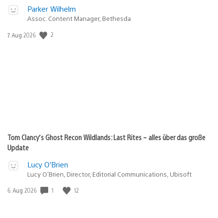
Parker Wilhelm
Assoc. Content Manager, Bethesda
2
Veröffentlichungsdatum:
7. Aug 2026
Tom Clancy’s Ghost Recon Wildlands: Last Rites – alles über das große
Update
Lucy O’Brien
Lucy O’Brien, Director, Editorial Communications, Ubisoft
1
12
Veröffentlichungsdatum:
6. Aug 2026