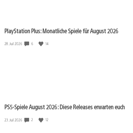
PlayStation Plus: Monatliche Spiele für August 2026
6
14
Veröffentlichungsdatum:
28. Jul 2026
PS5-Spiele August 2026: Diese Releases erwarten euch
2
12
Veröffentlichungsdatum:
23. Jul 2026