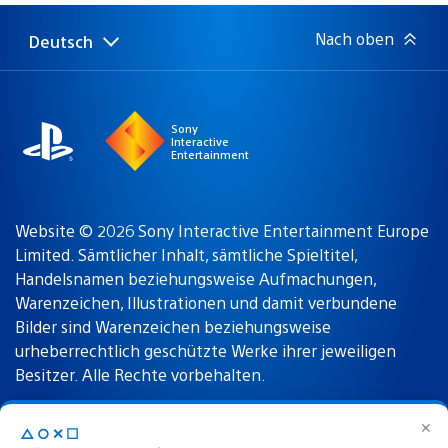
Nach oben
Deutsch
Select
Aktuelle
a
Region:
region
Sony
Interactive
Entertainment
Website © 2026 Sony Interactive Entertainment Europe
Limited. Sämtlicher Inhalt, sämtliche Spieltitel,
Handelsnamen beziehungsweise Aufmachungen,
Warenzeichen, Illustrationen und damit verbundene
Bilder sind Warenzeichen beziehungsweise
urheberrechtlich geschützte Werke ihrer jeweiligen
Besitzer. Alle Rechte vorbehalten.
✕
△○✕☐