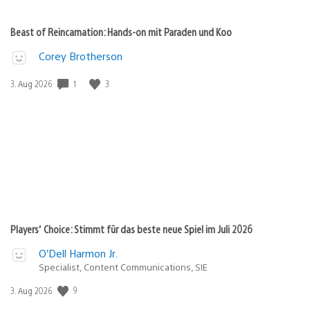
Beast of Reincarnation: Hands-on mit Paraden und Koo
Corey Brotherson
1
3
Veröffentlichungsdatum:
3. Aug 2026
Players’ Choice: Stimmt für das beste neue Spiel im Juli 2026
O’Dell Harmon Jr.
Specialist, Content Communications, SIE
9
Veröffentlichungsdatum:
3. Aug 2026