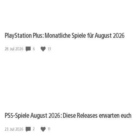
PlayStation Plus: Monatliche Spiele für August 2026
6
13
Veröffentlichungsdatum:
28. Jul 2026
PS5-Spiele August 2026: Diese Releases erwarten euch
2
11
Veröffentlichungsdatum:
23. Jul 2026