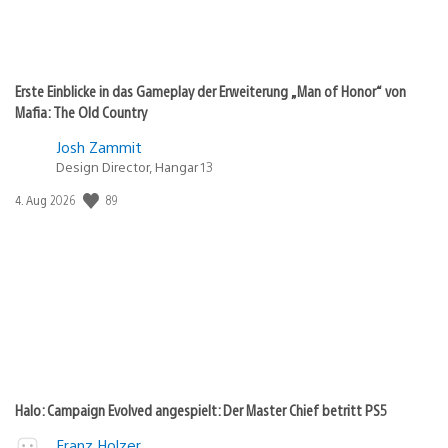
Erste Einblicke in das Gameplay der Erweiterung „Man of Honor“ von
Mafia: The Old Country
Josh Zammit
Design Director, Hangar 13
89
Veröffentlichungsdatum:
4. Aug 2026
Halo: Campaign Evolved angespielt: Der Master Chief betritt PS5
Franz Holzer