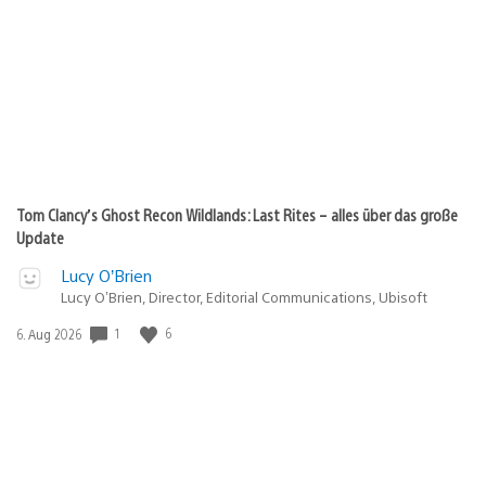
Tom Clancy’s Ghost Recon Wildlands: Last Rites – alles über das große
Update
Lucy O’Brien
Lucy O’Brien, Director, Editorial Communications, Ubisoft
1
6
Veröffentlichungsdatum:
6. Aug 2026