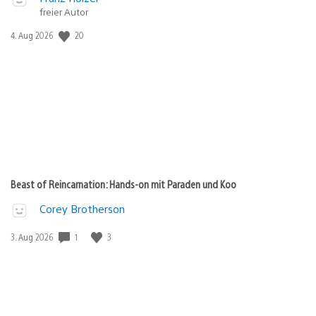
freier Autor
20
Veröffentlichungsdatum:
4. Aug 2026
Beast of Reincarnation: Hands-on mit Paraden und Koo
Corey Brotherson
1
3
Veröffentlichungsdatum:
3. Aug 2026