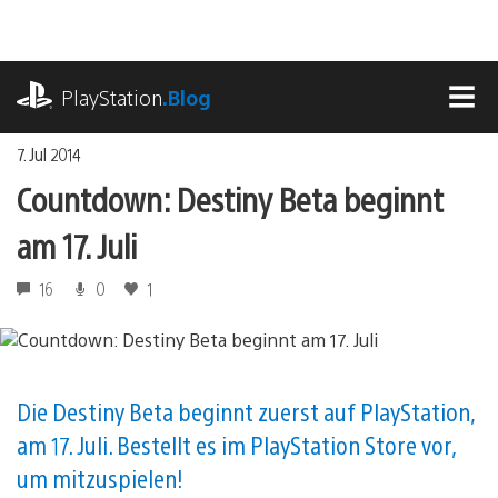
Zum
Inhalt
springen
playstation.com
PlayStation
.Blog
MEN
7. Jul 2014
Countdown: Destiny Beta beginnt
am 17. Juli
16
0
1
Die Destiny Beta beginnt zuerst auf PlayStation,
am 17. Juli. Bestellt es im PlayStation Store vor,
um mitzuspielen!