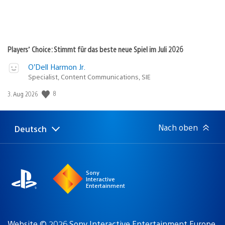
Players’ Choice: Stimmt für das beste neue Spiel im Juli 2026
O’Dell Harmon Jr.
Specialist, Content Communications, SIE
8
Veröffentlichungsdatum:
3. Aug 2026
Nach oben
Deutsch
Select
Aktuelle
a
Region:
region
Sony
Interactive
Entertainment
Website © 2026 Sony Interactive Entertainment Europe