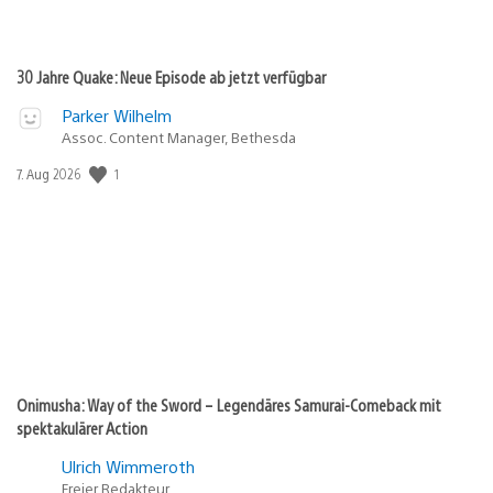
30 Jahre Quake: Neue Episode ab jetzt verfügbar
Parker Wilhelm
Assoc. Content Manager, Bethesda
1
Veröffentlichungsdatum:
7. Aug 2026
Onimusha: Way of the Sword – Legendäres Samurai-Comeback mit
spektakulärer Action
Ulrich Wimmeroth
Freier Redakteur