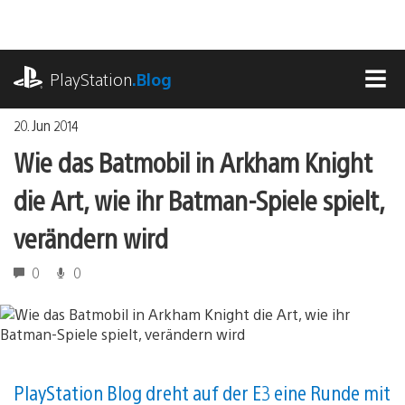
Zum
Inhalt
springen
playstation.com
PlayStation
.Blog
MEN
20. Jun 2014
Wie das Batmobil in Arkham Knight
die Art, wie ihr Batman-Spiele spielt,
verändern wird
0
0
PlayStation Blog dreht auf der E3 eine Runde mit