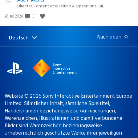
Director, Content Acquisition & Operations, SIE
6
11
Veröffentlichungsdatum:
28. Jul 2026
Nach oben
Deutsch
Select
Aktuelle
a
Region:
region
Sony
Interactive
Entertainment
Website © 2026 Sony Interactive Entertainment Europe
Limited. Sämtlicher Inhalt, sämtliche Spieltitel,
Handelsnamen beziehungsweise Aufmachungen,
Warenzeichen, Illustrationen und damit verbundene
Bilder sind Warenzeichen beziehungsweise
urheberrechtlich geschützte Werke ihrer jeweiligen