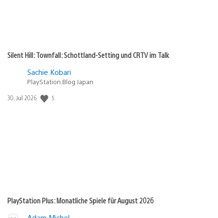
Silent Hill: Townfall: Schottland-Setting und CRTV im Talk
Sachie Kobari
PlayStation.Blog Japan
5
Veröffentlichungsdatum:
30. Jul 2026
PlayStation Plus: Monatliche Spiele für August 2026
Adam Michel