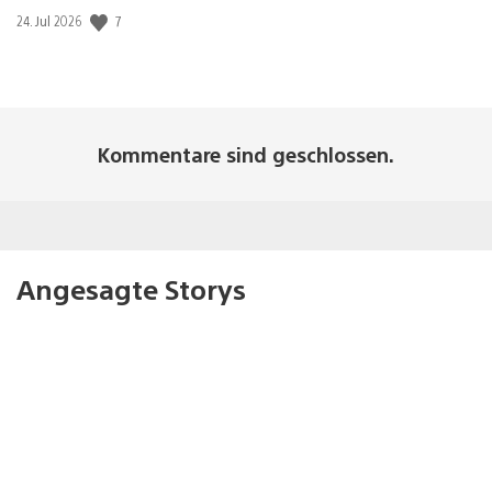
7
Veröffentlichungsdatum:
24. Jul 2026
Kommentare sind geschlossen.
Angesagte Storys