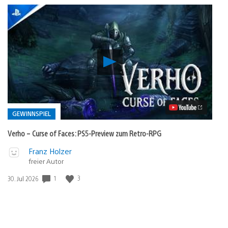
Verho
–
Curse
of
Faces:
PS5-
Preview
GEWINNSPIEL
zum
Retro-
Verho – Curse of Faces: PS5-Preview zum Retro-RPG
RPG
Video
Veröffentlicht
Franz Holzer
abspielen
freier Autor
in:
Gewinnspiel
1
3
Veröffentlichungsdatum:
30. Jul 2026