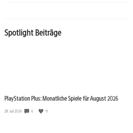
Spotlight Beiträge
PlayStation Plus: Monatliche Spiele für August 2026
6
11
Veröffentlichungsdatum:
28. Jul 2026