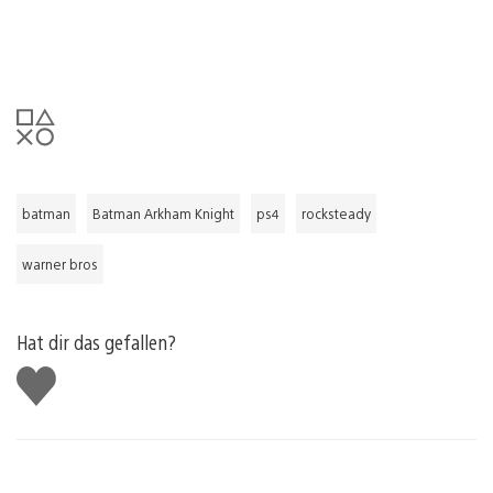
batman
Batman Arkham Knight
ps4
rocksteady
warner bros
Hat dir das gefallen?
Gefällt
mir