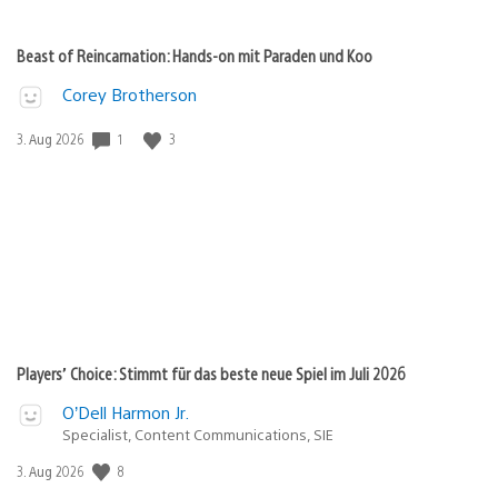
Beast of Reincarnation: Hands-on mit Paraden und Koo
Corey Brotherson
1
3
Veröffentlichungsdatum:
3. Aug 2026
Players’ Choice: Stimmt für das beste neue Spiel im Juli 2026
O’Dell Harmon Jr.
Specialist, Content Communications, SIE
8
Veröffentlichungsdatum:
3. Aug 2026