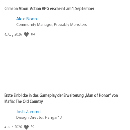
Crimson Moon: Action RPG erscheint am 1. September
Alex Noon
Community Manager, Probably Monsters
114
Veröffentlichungsdatum:
4. Aug 2026
Erste Einblicke in das Gameplay der Erweiterung „Man of Honor“ von
Mafia: The Old Country
Josh Zammit
Design Director, Hangar 13
89
Veröffentlichungsdatum:
4. Aug 2026