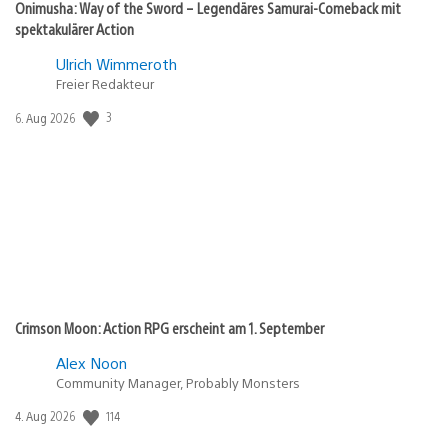
Onimusha: Way of the Sword – Legendäres Samurai-Comeback mit
spektakulärer Action
Ulrich Wimmeroth
Freier Redakteur
3
Veröffentlichungsdatum:
6. Aug 2026
Crimson Moon: Action RPG erscheint am 1. September
Alex Noon
Community Manager, Probably Monsters
114
Veröffentlichungsdatum:
4. Aug 2026