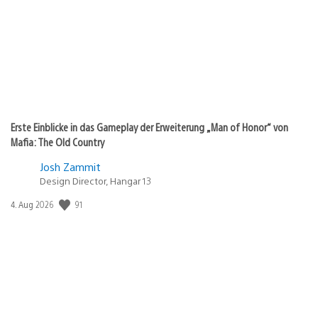
Erste Einblicke in das Gameplay der Erweiterung „Man of Honor“ von
Mafia: The Old Country
Josh Zammit
Design Director, Hangar 13
91
Veröffentlichungsdatum:
4. Aug 2026