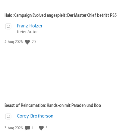
Halo: Campaign Evolved angespielt: Der Master Chief betritt PS5
Franz Holzer
freier Autor
20
Veröffentlichungsdatum:
4. Aug 2026
Beast of Reincarnation: Hands-on mit Paraden und Koo
Corey Brotherson
1
3
Veröffentlichungsdatum:
3. Aug 2026