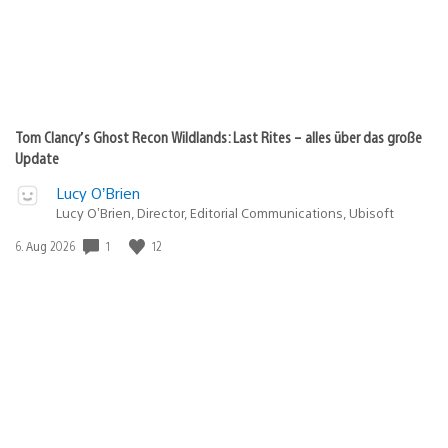
Tom Clancy’s Ghost Recon Wildlands: Last Rites – alles über das große
Update
Lucy O’Brien
Lucy O’Brien, Director, Editorial Communications, Ubisoft
1
12
Veröffentlichungsdatum:
6. Aug 2026