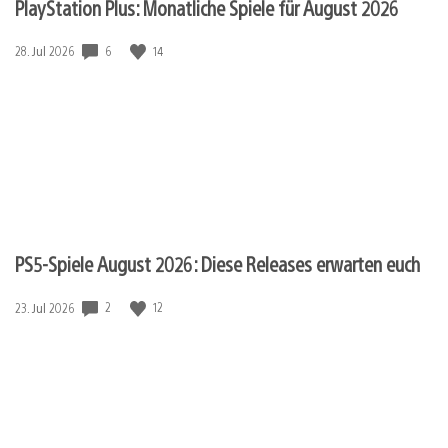
PlayStation Plus: Monatliche Spiele für August 2026
6
14
Veröffentlichungsdatum:
28. Jul 2026
PS5-Spiele August 2026: Diese Releases erwarten euch
2
12
Veröffentlichungsdatum:
23. Jul 2026