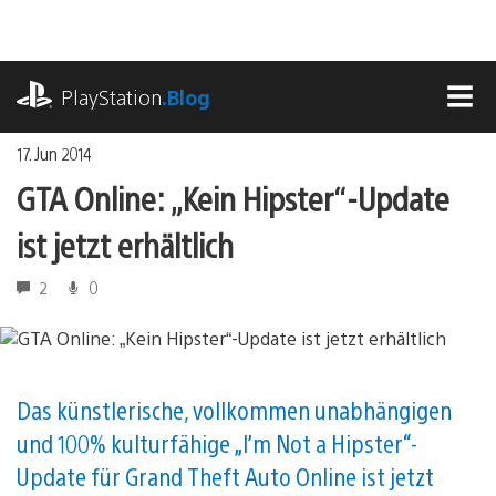
Zum
Inhalt
springen
playstation.com
PlayStation
.Blog
MEN
17. Jun 2014
GTA Online: „Kein Hipster“-Update
ist jetzt erhältlich
2
0
Das künstlerische, vollkommen unabhängigen
und 100% kulturfähige „I’m Not a Hipster“-
Update für Grand Theft Auto Online ist jetzt