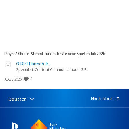
Players’ Choice: Stimmt für das beste neue Spiel im Juli 2026
O’Dell Harmon Jr.
Specialist, Content Communications, SIE
9
Veröffentlichungsdatum:
3. Aug 2026
Nach oben
Deutsch
Select
Aktuelle
a
Region:
region
Sony
Interactive