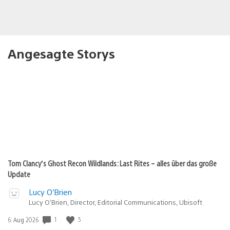
Angesagte Storys
Tom Clancy’s Ghost Recon Wildlands: Last Rites – alles über das große
Update
Lucy O’Brien
Lucy O’Brien, Director, Editorial Communications, Ubisoft
1
5
Veröffentlichungsdatum:
6. Aug 2026