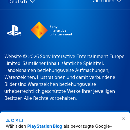
Nach oben
Deutsch
Select
Aktuelle
a
Region:
region
Sony
Interactive
Entertainment
Website © 2026 Sony Interactive Entertainment Europe
Limited. Sämtlicher Inhalt, sämtliche Spieltitel,
Handelsnamen beziehungsweise Aufmachungen,
Warenzeichen, Illustrationen und damit verbundene
Bilder sind Warenzeichen beziehungsweise
urheberrechtlich geschützte Werke ihrer jeweiligen
Besitzer. Alle Rechte vorbehalten.
✕
Nutzungsbedingungen
Datenschutzrichtlinie
△○✕☐
Wählt den
PlayStation Blog
als bevorzugte Google-