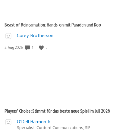
Beast of Reincarnation: Hands-on mit Paraden und Koo
Corey Brotherson
1
3
Veröffentlichungsdatum:
3. Aug 2026
Players’ Choice: Stimmt für das beste neue Spiel im Juli 2026
O’Dell Harmon Jr.
Specialist, Content Communications, SIE