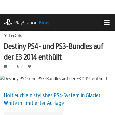
Zum
Inhalt
springen
playstation.com
PlayStation
.Blog
MEN
10. Jun 2014
Destiny PS4- und PS3-Bundles auf
der E3 2014 enthüllt
11
0
1
Holt euch ein stylishes PS4-System in Glacier
White in limitierter Auflage