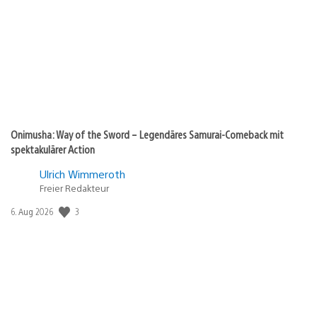
Onimusha: Way of the Sword – Legendäres Samurai-Comeback mit
spektakulärer Action
Ulrich Wimmeroth
Freier Redakteur
3
Veröffentlichungsdatum:
6. Aug 2026