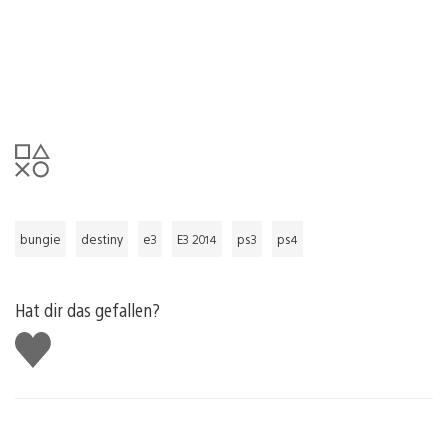
bungie
destiny
e3
E3 2014
ps3
ps4
Hat dir das gefallen?
Gefällt
mir