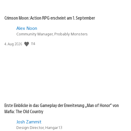
Crimson Moon: Action RPG erscheint am 1. September
Alex Noon
Community Manager, Probably Monsters
114
Veröffentlichungsdatum:
4. Aug 2026
Erste Einblicke in das Gameplay der Erweiterung „Man of Honor“ von
Mafia: The Old Country
Josh Zammit
Design Director, Hangar 13