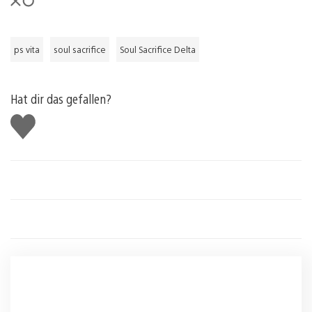
ps vita
soul sacrifice
Soul Sacrifice Delta
Hat dir das gefallen?
Gefällt
mir