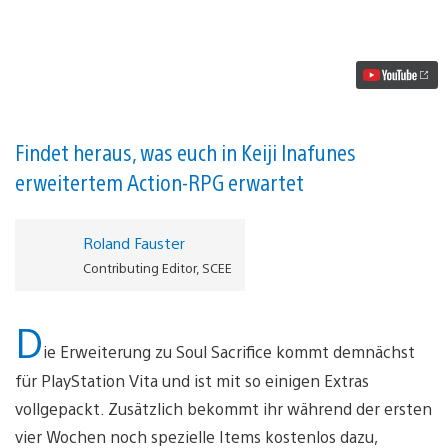
Delta
ab
morgen
auf
PS
Vita
Video
abspielen
Findet heraus, was euch in Keiji Inafunes
erweitertem Action-RPG erwartet
Roland Fauster
Contributing Editor, SCEE
D
ie Erweiterung zu Soul Sacrifice kommt demnächst
für PlayStation Vita und ist mit so einigen Extras
vollgepackt. Zusätzlich bekommt ihr während der ersten
vier Wochen noch spezielle Items kostenlos dazu,