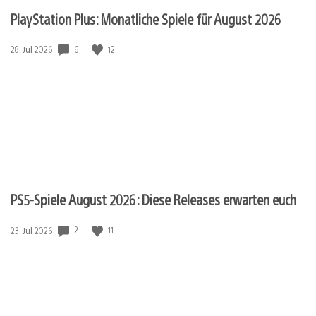
PlayStation Plus: Monatliche Spiele für August 2026
6
12
Veröffentlichungsdatum:
28. Jul 2026
PS5-Spiele August 2026: Diese Releases erwarten euch
2
11
Veröffentlichungsdatum:
23. Jul 2026