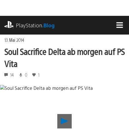
Zum
Inhalt
springen
playstation.com
PlayStation
.Blog
MEN
13. Mai 2014
Soul Sacrifice Delta ab morgen auf PS
Vita
14
0
1
Soul
Sacrifice