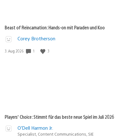
Beast of Reincarnation: Hands-on mit Paraden und Koo
Corey Brotherson
1
3
Veröffentlichungsdatum:
3. Aug 2026
Players’ Choice: Stimmt für das beste neue Spiel im Juli 2026
O’Dell Harmon Jr.
Specialist, Content Communications, SIE