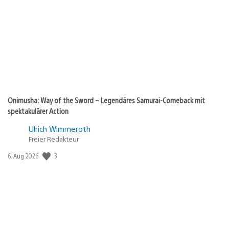
Onimusha: Way of the Sword – Legendäres Samurai-Comeback mit
spektakulärer Action
Ulrich Wimmeroth
Freier Redakteur
3
Veröffentlichungsdatum:
6. Aug 2026