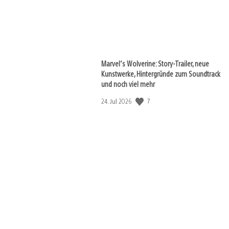
Marvel‘s Wolverine: Story-Trailer, neue
Kunstwerke, Hintergründe zum Soundtrack
und noch viel mehr
7
Veröffentlichungsdatum:
24. Jul 2026