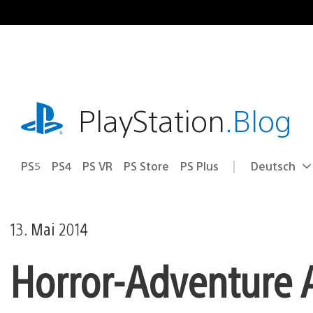
Zum
Inhalt
springen
playstation.com
PlayStation
.Blog
PS5
PS4
PS VR
PS Store
PS Plus
Deutsch
Select
Aktuelle
a
Region:
region
13. Mai 2014
Horror-Adventure 