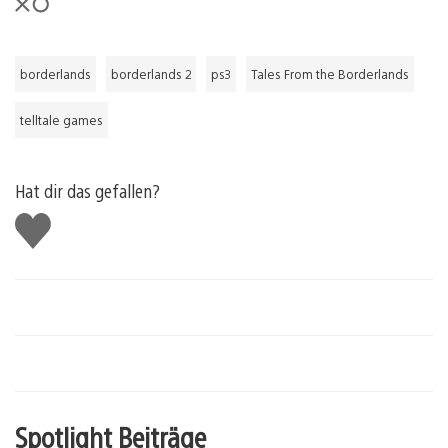
borderlands
borderlands 2
ps3
Tales From the Borderlands
telltale games
Hat dir das gefallen?
Gefällt
mir
Spotlight Beiträge