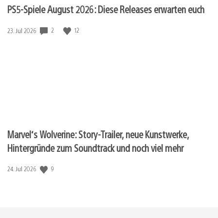
PS5-Spiele August 2026: Diese Releases erwarten euch
2
12
Veröffentlichungsdatum:
23. Jul 2026
Marvel‘s Wolverine: Story-Trailer, neue Kunstwerke,
Hintergründe zum Soundtrack und noch viel mehr
9
Veröffentlichungsdatum:
24. Jul 2026