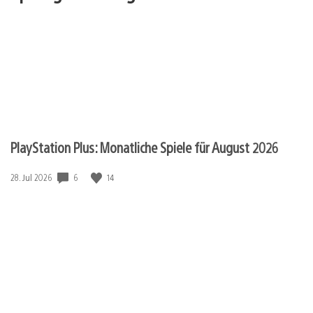
PlayStation Plus: Monatliche Spiele für August 2026
6
14
Veröffentlichungsdatum:
28. Jul 2026