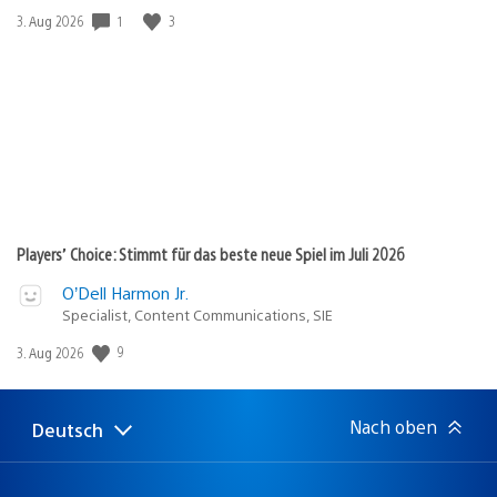
1
3
Veröffentlichungsdatum:
3. Aug 2026
Players’ Choice: Stimmt für das beste neue Spiel im Juli 2026
O’Dell Harmon Jr.
Specialist, Content Communications, SIE
9
Veröffentlichungsdatum:
3. Aug 2026
Nach oben
Deutsch
Select
Aktuelle
a
Region:
region