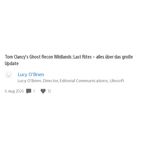
Tom Clancy’s Ghost Recon Wildlands: Last Rites – alles über das große
Update
Lucy O’Brien
Lucy O’Brien, Director, Editorial Communications, Ubisoft
1
12
Veröffentlichungsdatum:
6. Aug 2026