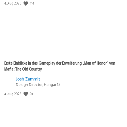
114
Veröffentlichungsdatum:
4. Aug 2026
Erste Einblicke in das Gameplay der Erweiterung „Man of Honor“ von
Mafia: The Old Country
Josh Zammit
Design Director, Hangar 13
91
Veröffentlichungsdatum:
4. Aug 2026