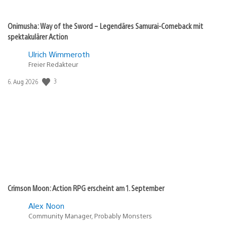
Onimusha: Way of the Sword – Legendäres Samurai-Comeback mit
spektakulärer Action
Ulrich Wimmeroth
Freier Redakteur
3
Veröffentlichungsdatum:
6. Aug 2026
Crimson Moon: Action RPG erscheint am 1. September
Alex Noon
Community Manager, Probably Monsters