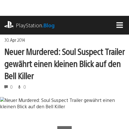
Zum
Inhalt
springen
playstation.com
PlayStation
.Blog
MEN
30. Apr 2014
Neuer Murdered: Soul Suspect Trailer
gewährt einen kleinen Blick auf den
Bell Killer
0
0