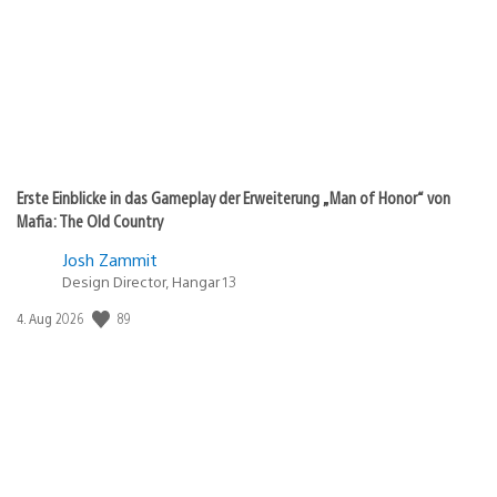
Erste Einblicke in das Gameplay der Erweiterung „Man of Honor“ von
Mafia: The Old Country
Josh Zammit
Design Director, Hangar 13
89
Veröffentlichungsdatum:
4. Aug 2026