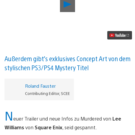
Neuer
Murdered:
Soul
Suspect
Trailer
gewährt
einen
kleinen
Blick
auf
den
Außerdem gibt’s exklusives Concept Art von dem
Bell
stylischen PS3/PS4 Mystery Titel
Killer
Video
abspielen
Roland Fauster
Contributing Editor, SCEE
N
euer Trailer und neue Infos zu Murdered von
Lee
Williams
von
Square Enix
, seid gespannt.