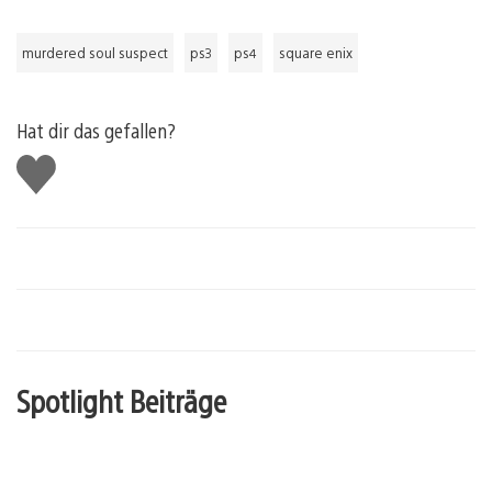
murdered soul suspect
ps3
ps4
square enix
Hat dir das gefallen?
Gefällt
mir
Spotlight Beiträge