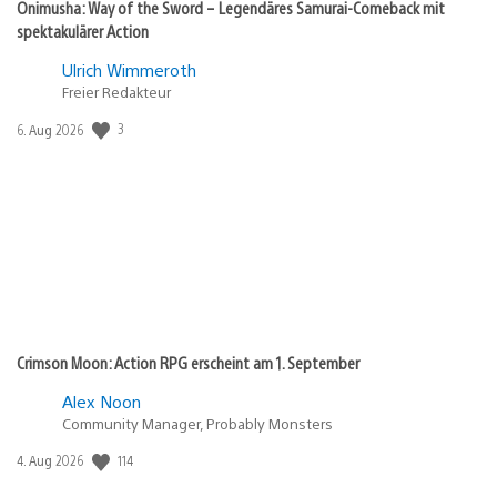
Onimusha: Way of the Sword – Legendäres Samurai-Comeback mit
spektakulärer Action
Ulrich Wimmeroth
Freier Redakteur
3
Veröffentlichungsdatum:
6. Aug 2026
Crimson Moon: Action RPG erscheint am 1. September
Alex Noon
Community Manager, Probably Monsters
114
Veröffentlichungsdatum:
4. Aug 2026