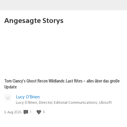
Angesagte Storys
Tom Clancy’s Ghost Recon Wildlands: Last Rites – alles über das große
Update
Lucy O’Brien
Lucy O’Brien, Director, Editorial Communications, Ubisoft
1
6
Veröffentlichungsdatum:
6. Aug 2026