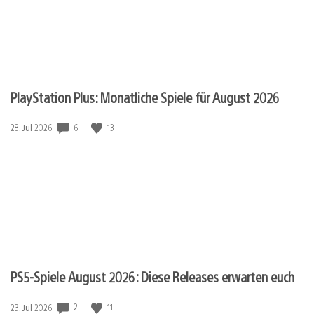
PlayStation Plus: Monatliche Spiele für August 2026
6
13
Veröffentlichungsdatum:
28. Jul 2026
PS5-Spiele August 2026: Diese Releases erwarten euch
2
11
Veröffentlichungsdatum:
23. Jul 2026