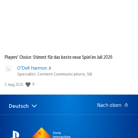
Players’ Choice: Stimmt für das beste neue Spiel im Juli 2026
O’Dell Harmon Jr.
Specialist, Content Communications, SIE
8
Veröffentlichungsdatum:
3. Aug 2026
Nach oben
Deutsch
Select
Aktuelle
a
Region:
region
Sony
Interactive