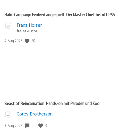
Halo: Campaign Evolved angespielt: Der Master Chief betritt PS5
Franz Holzer
freier Autor
20
Veröffentlichungsdatum:
4. Aug 2026
Beast of Reincarnation: Hands-on mit Paraden und Koo
Corey Brotherson
1
3
Veröffentlichungsdatum:
3. Aug 2026