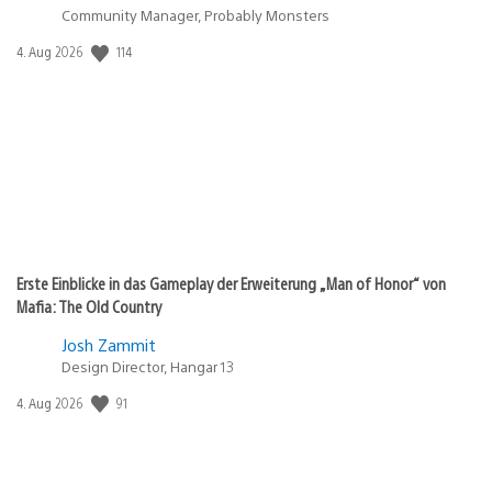
Community Manager, Probably Monsters
114
Veröffentlichungsdatum:
4. Aug 2026
Erste Einblicke in das Gameplay der Erweiterung „Man of Honor“ von
Mafia: The Old Country
Josh Zammit
Design Director, Hangar 13
91
Veröffentlichungsdatum:
4. Aug 2026