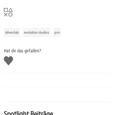
driveclub
evolution studios
ps4
Hat dir das gefallen?
Gefällt
mir
Spotlight Beiträge