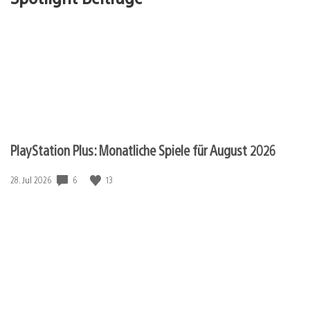
PlayStation Plus: Monatliche Spiele für August 2026
6
13
Veröffentlichungsdatum:
28. Jul 2026