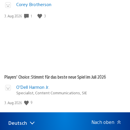
Corey Brotherson
1
3
Veröffentlichungsdatum:
3. Aug 2026
Players’ Choice: Stimmt für das beste neue Spiel im Juli 2026
O’Dell Harmon Jr.
Specialist, Content Communications, SIE
9
Veröffentlichungsdatum:
3. Aug 2026
Nach oben
Deutsch
Select
Aktuelle
a
Region: