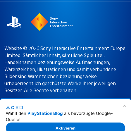
region
Sony
Interactive
Entertainment
Website © 2026 Sony Interactive Entertainment Europe
Limited. Sämtlicher Inhalt, sämtliche Spieltitel,
Handelsnamen beziehungsweise Aufmachungen,
Warenzeichen, Illustrationen und damit verbundene
Bilder sind Warenzeichen beziehungsweise
urheberrechtlich geschützte Werke ihrer jeweiligen
Besitzer. Alle Rechte vorbehalten.
✕
△○✕☐
Nutzungsbedingungen
Datenschutzrichtlinie
Wählt den
PlayStation Blog
als bevorzugte Google-
Quelle!
Rechtliche Hinweise
Aktivieren