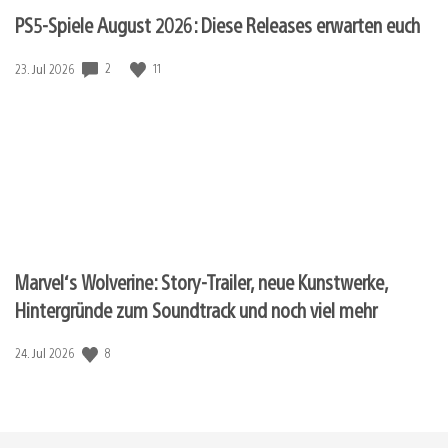
PS5-Spiele August 2026: Diese Releases erwarten euch
2
11
Veröffentlichungsdatum:
23. Jul 2026
Marvel‘s Wolverine: Story-Trailer, neue Kunstwerke,
Hintergründe zum Soundtrack und noch viel mehr
8
Veröffentlichungsdatum:
24. Jul 2026