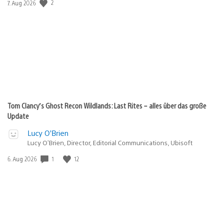
2
Veröffentlichungsdatum:
7. Aug 2026
Tom Clancy’s Ghost Recon Wildlands: Last Rites – alles über das große
Update
Lucy O’Brien
Lucy O’Brien, Director, Editorial Communications, Ubisoft
1
12
Veröffentlichungsdatum:
6. Aug 2026