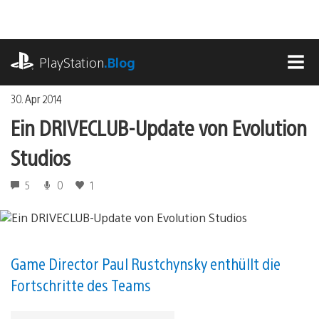
Zum
Inhalt
springen
playstation.com
PlayStation
.Blog
MEN
30. Apr 2014
Ein DRIVECLUB-Update von Evolution
Studios
5
0
1
Game Director Paul Rustchynsky enthüllt die
Fortschritte des Teams