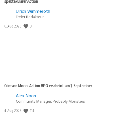
spektakulärer Action
Ulrich Wimmeroth
Freier Redakteur
3
Veröffentlichungsdatum:
6. Aug 2026
Crimson Moon: Action RPG erscheint am 1. September
Alex Noon
Community Manager, Probably Monsters
114
Veröffentlichungsdatum:
4. Aug 2026