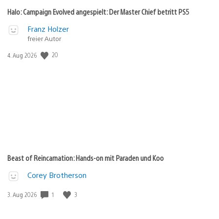
Halo: Campaign Evolved angespielt: Der Master Chief betritt PS5
Franz Holzer
freier Autor
20
Veröffentlichungsdatum:
4. Aug 2026
Beast of Reincarnation: Hands-on mit Paraden und Koo
Corey Brotherson
1
3
Veröffentlichungsdatum:
3. Aug 2026