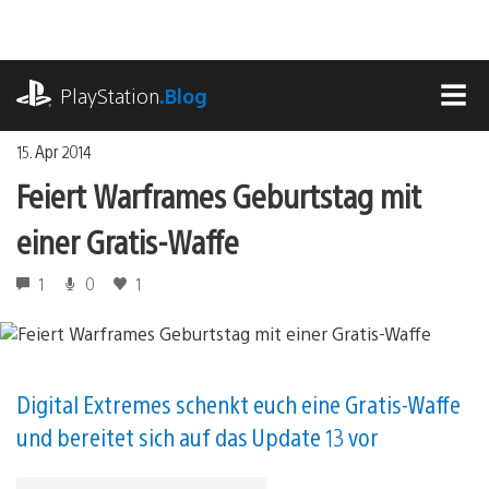
Zum
Inhalt
springen
playstation.com
PlayStation
.Blog
MEN
15. Apr 2014
Feiert Warframes Geburtstag mit
einer Gratis-Waffe
1
0
1
Digital Extremes schenkt euch eine Gratis-Waffe
und bereitet sich auf das Update 13 vor