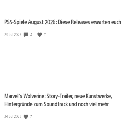
PS5-Spiele August 2026: Diese Releases erwarten euch
2
11
Veröffentlichungsdatum:
23. Jul 2026
Marvel‘s Wolverine: Story-Trailer, neue Kunstwerke,
Hintergründe zum Soundtrack und noch viel mehr
7
Veröffentlichungsdatum:
24. Jul 2026