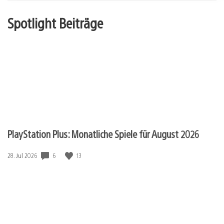
Spotlight Beiträge
PlayStation Plus: Monatliche Spiele für August 2026
6
13
Veröffentlichungsdatum:
28. Jul 2026