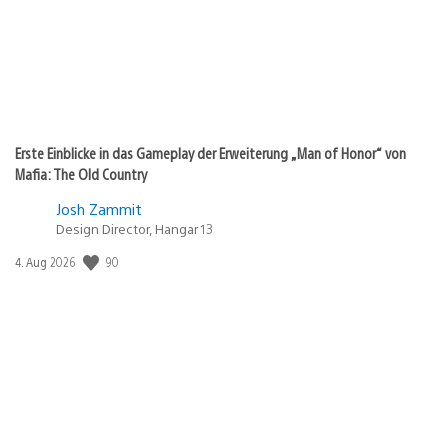
Erste Einblicke in das Gameplay der Erweiterung „Man of Honor“ von
Mafia: The Old Country
Josh Zammit
Design Director, Hangar 13
90
Veröffentlichungsdatum:
4. Aug 2026