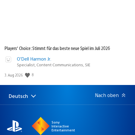
Players’ Choice: Stimmt für das beste neue Spiel im Juli 2026
O’Dell Harmon Jr.
Specialist, Content Communications, SIE
8
Veröffentlichungsdatum:
3. Aug 2026
Nach oben
Deutsch
Select
Aktuelle
a
Region:
region
Sony
Interactive
Entertainment