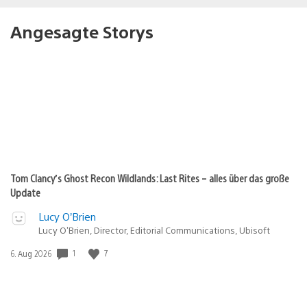
Angesagte Storys
Tom Clancy’s Ghost Recon Wildlands: Last Rites – alles über das große
Update
Lucy O’Brien
Lucy O’Brien, Director, Editorial Communications, Ubisoft
1
7
Veröffentlichungsdatum:
6. Aug 2026