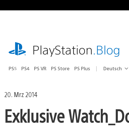
Zum
Inhalt
springen
playstation.com
PlayStation
.Blog
PS5
PS4
PS VR
PS Store
PS Plus
Deutsch
Select
Aktuelle
a
Region:
region
20. Mrz 2014
Exklusive Watch_Do