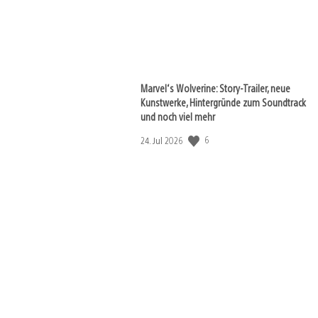
Marvel‘s Wolverine: Story-Trailer, neue
Kunstwerke, Hintergründe zum Soundtrack
und noch viel mehr
6
Veröffentlichungsdatum:
24. Jul 2026