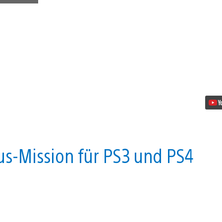
für
PlayStation
in
neuem
Video
Video
abspielen
nus-Mission für PS3 und PS4