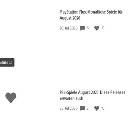
PlayStation Plus: Monatliche Spiele für
August 2026
6
10
Veröffentlichungsdatum:
28. Jul 2026
PS5-Spiele August 2026: Diese Releases
Gefällt
erwarten euch
mir
2
10
Veröffentlichungsdatum:
23. Jul 2026