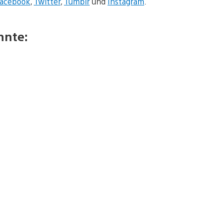
Facebook
,
Twitter
,
Tumblr
und
Instagram
.
nnte: