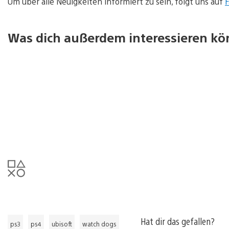
Um über alle Neuigkeiten informiert zu sein, folgt uns auf
Was dich außerdem interessieren kö
Hat dir das gefallen?
ps3
ps4
ubisoft
watch dogs