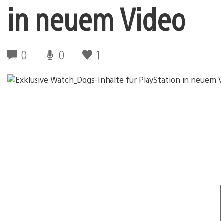
in neuem Video
0
0
1