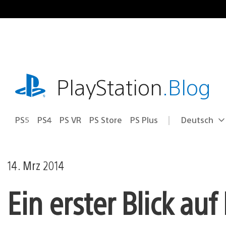
Zum
Inhalt
springen
playstation.com
PlayStation
.Blog
PS5
PS4
PS VR
PS Store
PS Plus
Deutsch
Select
Aktuelle
a
Region:
region
14. Mrz 2014
Ein erster Blick auf