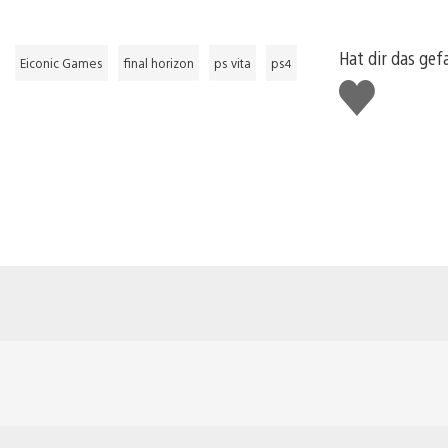
Hat dir das gef
Eiconic Games
final horizon
ps vita
ps4
Gefällt
mir