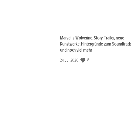
Marvel‘s Wolverine: Story-Trailer, neue
Kunstwerke, Hintergründe zum Soundtrack
und noch viel mehr
8
Veröffentlichungsdatum:
24. Jul 2026