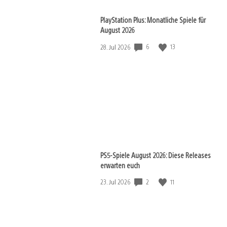
PlayStation Plus: Monatliche Spiele für
August 2026
6
13
Veröffentlichungsdatum:
28. Jul 2026
PS5-Spiele August 2026: Diese Releases
erwarten euch
2
11
Veröffentlichungsdatum:
23. Jul 2026