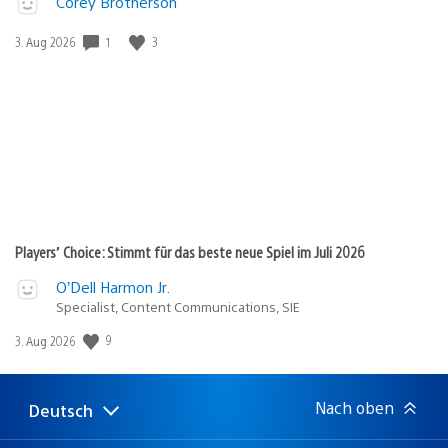
Corey Brotherson
1
3
Veröffentlichungsdatum:
3. Aug 2026
Players’ Choice: Stimmt für das beste neue Spiel im Juli 2026
O’Dell Harmon Jr.
Specialist, Content Communications, SIE
9
Veröffentlichungsdatum:
3. Aug 2026
Nach oben
Deutsch
Select
Aktuelle
a
Region: