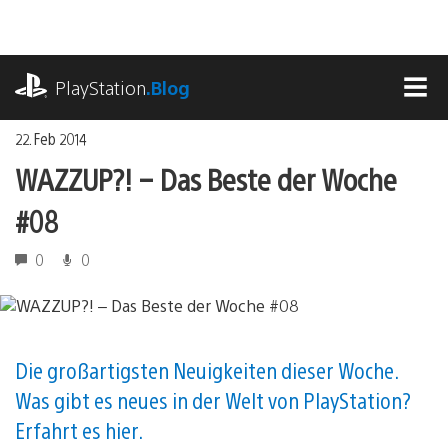
Zum
Inhalt
springen
playstation.com
PlayStation
.Blog
MEN
22. Feb 2014
WAZZUP?! – Das Beste der Woche
#08
0
0
Die großartigsten Neuigkeiten dieser Woche.
Was gibt es neues in der Welt von PlayStation?
Erfahrt es hier.