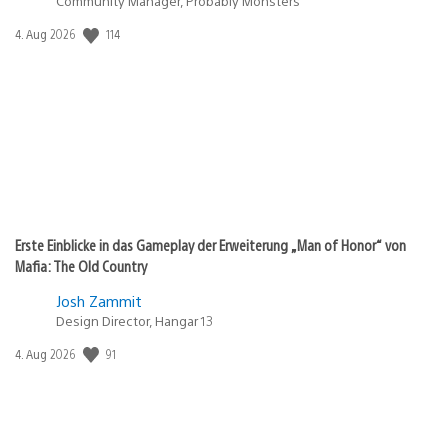
Community Manager, Probably Monsters
114
Veröffentlichungsdatum:
4. Aug 2026
Erste Einblicke in das Gameplay der Erweiterung „Man of Honor“ von
Mafia: The Old Country
Josh Zammit
Design Director, Hangar 13
91
Veröffentlichungsdatum:
4. Aug 2026