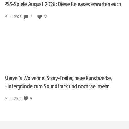
PS5-Spiele August 2026: Diese Releases erwarten euch
2
12
Veröffentlichungsdatum:
23. Jul 2026
Marvel‘s Wolverine: Story-Trailer, neue Kunstwerke,
Hintergründe zum Soundtrack und noch viel mehr
9
Veröffentlichungsdatum:
24. Jul 2026