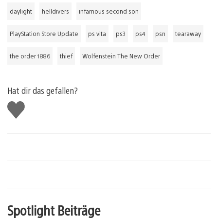
daylight
helldivers
infamous second son
PlayStation Store Update
ps vita
ps3
ps4
psn
tearaway
the order 1886
thief
Wolfenstein The New Order
Hat dir das gefallen?
Gefällt
mir
Spotlight Beiträge