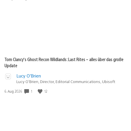
Tom Clancy’s Ghost Recon Wildlands: Last Rites – alles über das große
Update
Lucy O’Brien
Lucy O’Brien, Director, Editorial Communications, Ubisoft
1
12
Veröffentlichungsdatum:
6. Aug 2026