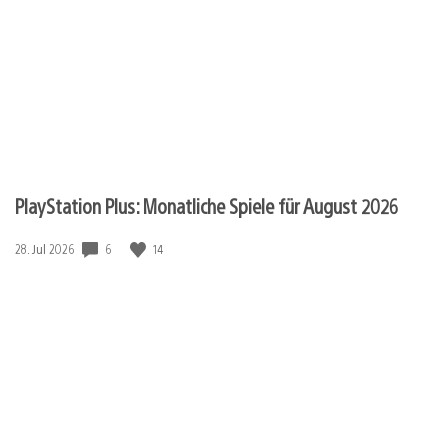
PlayStation Plus: Monatliche Spiele für August 2026
6
14
Veröffentlichungsdatum:
28. Jul 2026