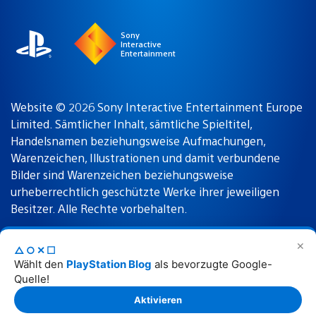
region
Sony
Interactive
Entertainment
Website © 2026 Sony Interactive Entertainment Europe
Limited. Sämtlicher Inhalt, sämtliche Spieltitel,
Handelsnamen beziehungsweise Aufmachungen,
Warenzeichen, Illustrationen und damit verbundene
Bilder sind Warenzeichen beziehungsweise
urheberrechtlich geschützte Werke ihrer jeweiligen
Besitzer. Alle Rechte vorbehalten.
✕
△○✕☐
Nutzungsbedingungen
Datenschutzrichtlinie
Wählt den
PlayStation Blog
als bevorzugte Google-
Quelle!
Rechtliche Hinweise
Aktivieren