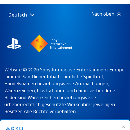
Nach oben
Deutsch
Select
Aktuelle
a
Region:
region
Sony
Interactive
Entertainment
Website © 2026 Sony Interactive Entertainment Europe
Limited. Sämtlicher Inhalt, sämtliche Spieltitel,
Handelsnamen beziehungsweise Aufmachungen,
Warenzeichen, Illustrationen und damit verbundene
Bilder sind Warenzeichen beziehungsweise
urheberrechtlich geschützte Werke ihrer jeweiligen
Besitzer. Alle Rechte vorbehalten.
✕
△○✕☐