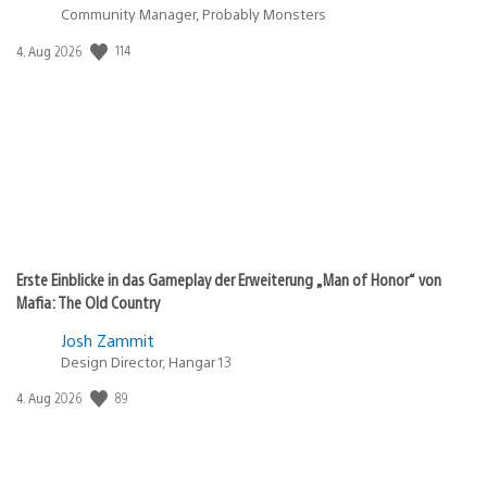
Community Manager, Probably Monsters
114
Veröffentlichungsdatum:
4. Aug 2026
Erste Einblicke in das Gameplay der Erweiterung „Man of Honor“ von
Mafia: The Old Country
Josh Zammit
Design Director, Hangar 13
89
Veröffentlichungsdatum:
4. Aug 2026