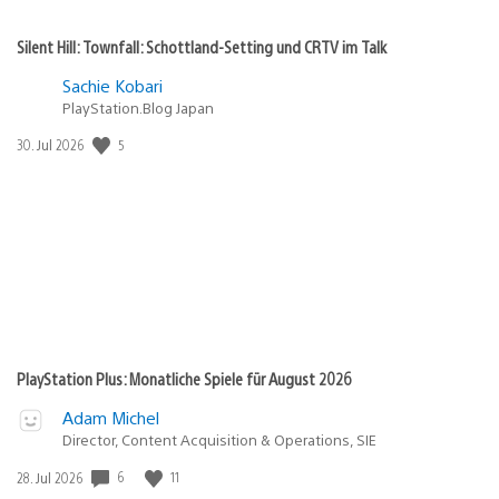
Silent Hill: Townfall: Schottland-Setting und CRTV im Talk
Sachie Kobari
PlayStation.Blog Japan
5
Veröffentlichungsdatum:
30. Jul 2026
PlayStation Plus: Monatliche Spiele für August 2026
Adam Michel
Director, Content Acquisition & Operations, SIE
6
11
Veröffentlichungsdatum:
28. Jul 2026