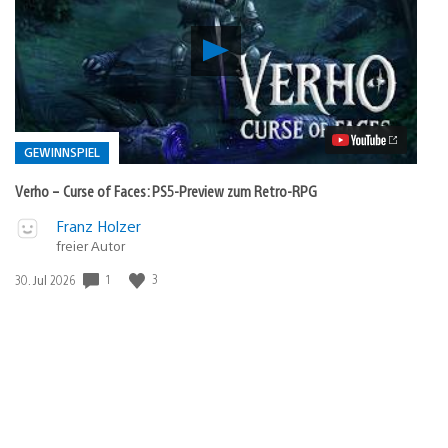
Verho
–
Curse
of
Faces:
PS5-
Preview
GEWINNSPIEL
zum
Retro-
Verho – Curse of Faces: PS5-Preview zum Retro-RPG
RPG
Video
Veröffentlicht
Franz Holzer
abspielen
freier Autor
in:
Gewinnspiel
1
3
Veröffentlichungsdatum:
30. Jul 2026