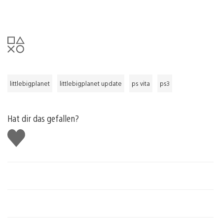
littlebigplanet
littlebigplanet update
ps vita
ps3
Hat dir das gefallen?
Gefällt
mir