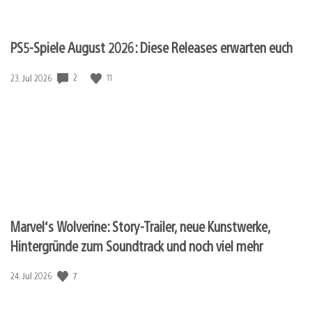
PS5-Spiele August 2026: Diese Releases erwarten euch
2
11
Veröffentlichungsdatum:
23. Jul 2026
Marvel‘s Wolverine: Story-Trailer, neue Kunstwerke,
Hintergründe zum Soundtrack und noch viel mehr
7
Veröffentlichungsdatum:
24. Jul 2026