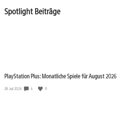
Spotlight Beiträge
PlayStation Plus: Monatliche Spiele für August 2026
6
11
Veröffentlichungsdatum:
28. Jul 2026