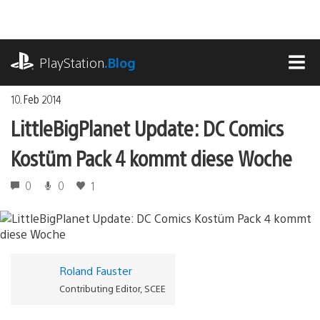
Zum
Inhalt
springen
playstation.com
PlayStation
.Blog
MEN
10. Feb 2014
LittleBigPlanet Update: DC Comics
Kostüm Pack 4 kommt diese Woche
0
0
1
Roland Fauster
Contributing Editor, SCEE